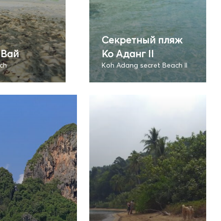
Секретный пляж
 Вай
Ко Аданг II
ch
Koh Adang secret Beach II