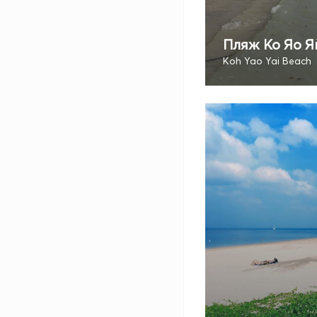
Пляж Ко Яо Я
Koh Yao Yai Beach