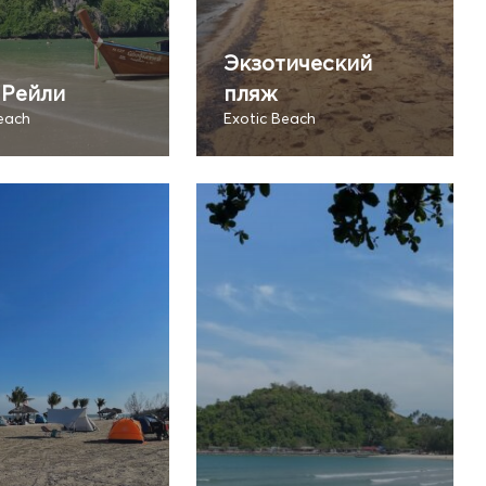
Экзотический
 Рейли
пляж
each
Exotic Beach