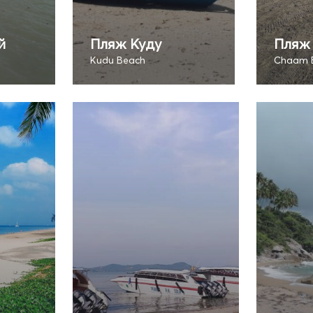
й
Пляж Куду
Пляж
Kudu Beach
Chaam 