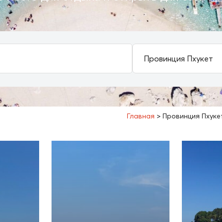
Главная
>
Провинция Пхуке