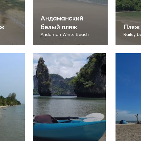
Андаманский
яж
белый пляж
Пляж
Andaman White Beach
Railey b