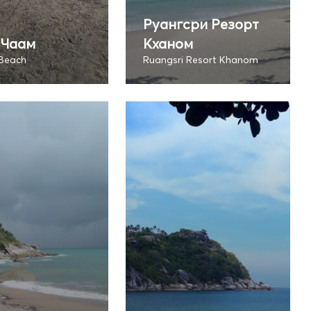
Руангсри Резорт
 Чаам
Кханом
Beach
Ruangsri Resort Khanom