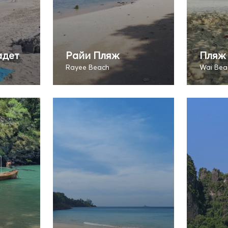
адет
Райи Пляж
Пляж
Rayee Beach
Wai Bea