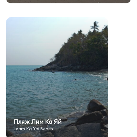
Пляж Лим Ка Яй
Leam Ka Yai Beach