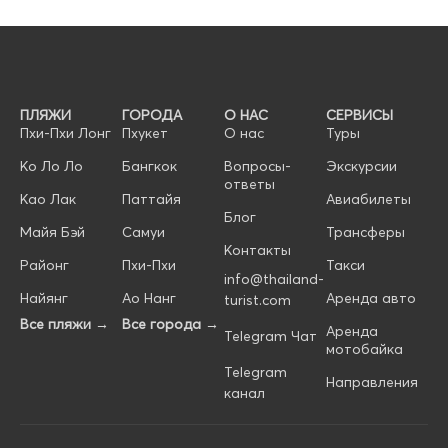
ПЛЯЖИ
ГОРОДА
О НАС
СЕРВИСЫ
Пхи-Пхи Лонг
Пхукет
О нас
Туры
Ко Ло Ло
Бангкок
Вопросы-
Экскурсии
ответы
Као Лак
Паттайя
Авиабилеты
Блог
Майя Бэй
Самуи
Трансферы
Контакты
Районг
Пхи-Пхи
Такси
info@thailand-
Найянг
Ао Нанг
Аренда авто
turist.com
Все пляжи →
Все города →
Аренда
Telegram Чат
мотобайка
Telegram
Направления
канал