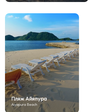
Пляж Айяпура
Aiyapura Beach