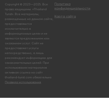
Политика
Copyright © 2023—2025. Все
конфиденциальности
права защищены. «Thailand
Turist». Все материалы,
Карта сайта
размещенные на данном сайте,
предоставляются
исключительно в
информационных целях и не
являются предложением или
оказанием услуг. Сайт не
предоставляет услуги
непосредственно, а лишь
рекомендует информацию для
ознакомительных целей. При
использовании материалов
активная ссылка на сайт
thailand-turist.com обязательна.
Правила использования