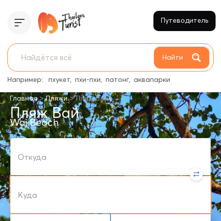
Путеводитель
Найти
Например:
пхукет
пхи-пхи
патонг
аквапарки
>
>
Главная
Пляжи
Пляж Вай
Пляж Вай
Wai Beach