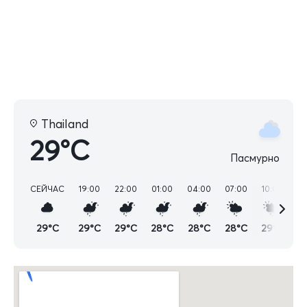
Thailand
29°C
Пасмурно
СЕЙЧАС
19:00
22:00
01:00
04:00
07:00
10:00
13
29°C
29°C
29°C
28°C
28°C
28°C
29°C
3