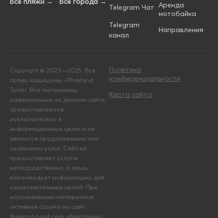
Все пляжи →
Все города →
Аренда
Telegram Чат
мотобайка
Telegram
Направления
канал
Политика
Copyright © 2023—2025. Все
конфиденциальности
права защищены. «Thailand
Turist». Все материалы,
Карта сайта
размещенные на данном сайте,
предоставляются
исключительно в
информационных целях и не
являются предложением или
оказанием услуг. Сайт не
предоставляет услуги
непосредственно, а лишь
рекомендует информацию для
ознакомительных целей. При
использовании материалов
активная ссылка на сайт
thailand-turist.com обязательна.