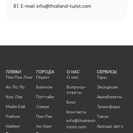
8.1. E-mail: info@thailand-turist.com
ПЛЯЖИ
ГОРОДА
О НАС
СЕРВИСЫ
Пхи-Пхи Лонг
Пхукет
О нас
Туры
Ко Ло Ло
Бангкок
Вопросы-
Экскурсии
ответы
Као Лак
Паттайя
Авиабилеты
Блог
Майя Бэй
Самуи
Трансферы
Контакты
Районг
Пхи-Пхи
Такси
info@thailand-
Найянг
Ао Нанг
Аренда авто
turist.com