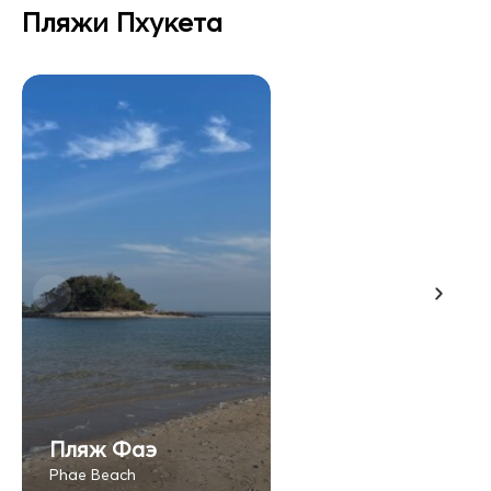
Пляжи Пхукета
Пляж Фаэ
Phae Beach