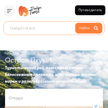
Путеводитель
Найти
>
>
Главная
Города
Пхукет
Остров Пхукет
Туристический рай, известный своими
белоснежными пляжами, кристально чистым
морем и разнообразными развлечениями.