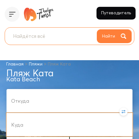
Путеводитель
Найти
>
>
Главная
Пляжи
Пляж Ката
Пляж Ката
Kata Beach