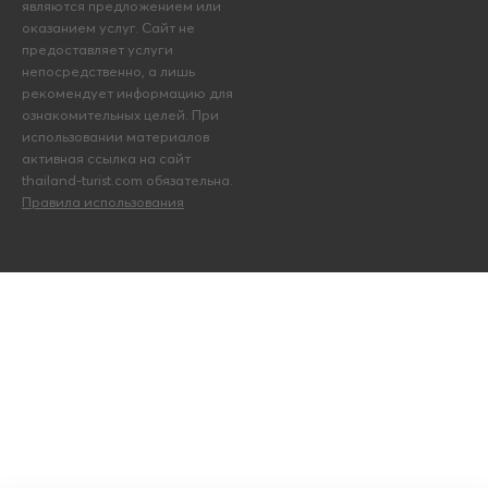
являются предложением или
оказанием услуг. Сайт не
предоставляет услуги
непосредственно, а лишь
рекомендует информацию для
ознакомительных целей. При
использовании материалов
активная ссылка на сайт
thailand-turist.com обязательна.
Правила использования