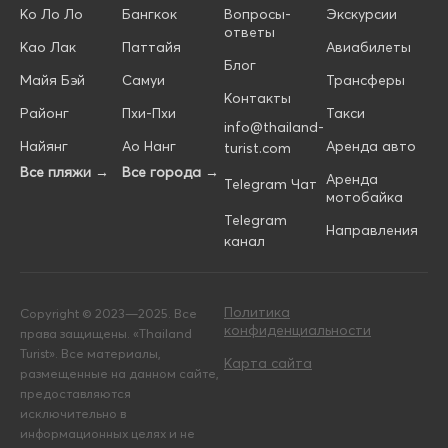
Ко Ло Ло
Бангкок
Вопросы-
Экскурсии
ответы
Као Лак
Паттайя
Авиабилеты
Блог
Майя Бэй
Самуи
Трансферы
Контакты
Районг
Пхи-Пхи
Такси
info@thailand-
Найянг
Ао Нанг
Аренда авто
turist.com
Все пляжи →
Все города →
Аренда
Telegram Чат
мотобайка
Telegram
Направления
канал
Политика
Copyright © 2023—2025. Все
конфиденциальности
права защищены. «Thailand
Turist». Все материалы,
Карта сайта
размещенные на данном сайте,
предоставляются
исключительно в
информационных целях и не