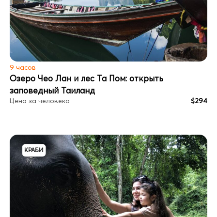
9 часов
Озеро Чео Лан и лес Та Пом: открыть
заповедный Таиланд
Цена за человека
$294
КРАБИ