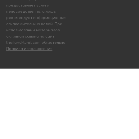
предоставляет услуги
непосредственно, а лишь
рекомендует информацию для
ознакомительных целей. При
использовании материалов
активная ссылка на сайт
thailand-turist.com обязательна.
Правила использования