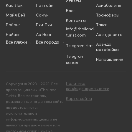
ответы
Као Лак
Паттайя
Авиабилеты
Блог
Майя Бэй
Самуи
Трансферы
Контакты
Районг
Пхи-Пхи
Такси
info@thailand-
Найянг
Ао Нанг
Аренда авто
turist.com
Все пляжи →
Все города →
Аренда
Telegram Чат
мотобайка
Telegram
Направления
канал
Политика
Copyright © 2023—2025. Все
конфиденциальности
права защищены. «Thailand
Turist». Все материалы,
Карта сайта
размещенные на данном сайте,
предоставляются
исключительно в
информационных целях и не
являются предложением или
оказанием услуг. Сайт не