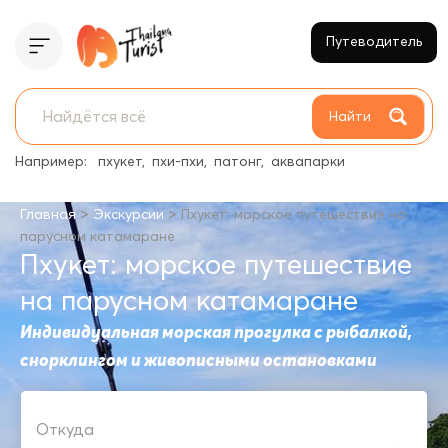
Путеводитель
Найти
Например:
пхукет
пхи-пхи
патонг
аквапарки
>
>
Главная
Экскурсии
Пхукет: морское путешествие на
парусном катамаране
Пхукет: морское путешествие
на парусном катамаране
Индивидуальная морская прогулка с рыбалкой,
снорклингом и живописными остановками