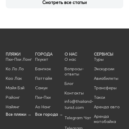
Смотреть все статьи
ПЛЯЖИ
ГОРОДА
О НАС
СЕРВИСЫ
Пхи-Пхи Лонг
Пхукет
О нас
Туры
Ко Ло Ло
Бангкок
Вопросы-
Экскурсии
ответы
Као Лак
Паттайя
Авиабилеты
Блог
Майя Бэй
Самуи
Трансферы
Контакты
Районг
Пхи-Пхи
Такси
info@thailand-
Найянг
Ао Нанг
Аренда авто
turist.com
Все пляжи →
Все города →
Аренда
Telegram Чат
мотобайка
Telegram