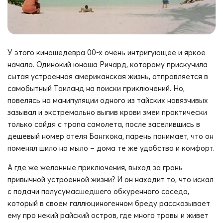
У этого киношедевра 00-х очень интригующее и яркое
начало. Одинокий юноша Ричард, которому прискучила
сытая устроенная американская жизнь, отправляется в
самобытный Таиланд на поиски приключений. Но,
повелясь на манипуляции одного из тайских навязчивых
зазывал и экстремально выпив крови змеи практически
только сойдя с трапа самолета, после заселившись в
дешевый номер отеля Бангкока, парень понимает, что он
поменял шило на мыло – дома те же удобства и комфорт.
А где же желанные приключения, выход за грань
привычной устроенной жизни? И он находит то, что искал
с подачи полусумасшедшего обкуренного соседа,
который в своем галлюциногенном бреду рассказывает
ему про некий райский остров, где много травы и живет