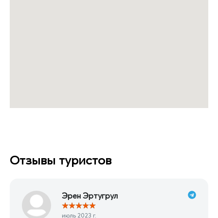
Отзывы туристов
Эрен Эртугрул
★
★
★
★
★
июль 2023 г.