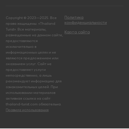
Политика
Copyright © 2023—2025. Все
конфиденциальности
права защищены. «Thailand
Turist». Все материалы,
Карта сайта
размещенные на данном сайте,
предоставляются
исключительно в
информационных целях и не
являются предложением или
оказанием услуг. Сайт не
предоставляет услуги
непосредственно, а лишь
рекомендует информацию для
ознакомительных целей. При
использовании материалов
активная ссылка на сайт
thailand-turist.com обязательна.
Правила использования