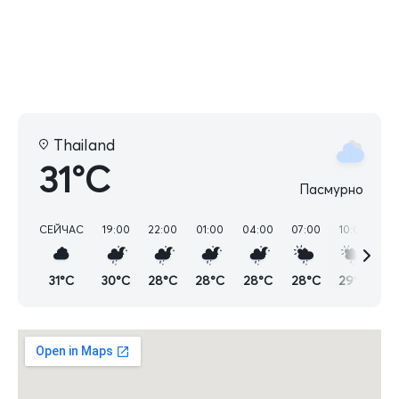
Thailand
31°C
Пасмурно
СЕЙЧАС
19:00
22:00
01:00
04:00
07:00
10:00
13
31°C
30°C
28°C
28°C
28°C
28°C
29°C
3