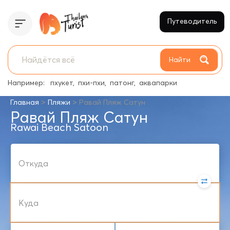
Путеводитель
Найти
Например:
пхукет
пхи-пхи
патонг
аквапарки
>
>
Главная
Пляжи
Равай Пляж Сатун
Равай Пляж Сатун
Rawai Beach Satoon