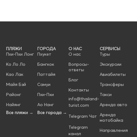
ПЛЯЖИ
ГОРОДА
О НАС
СЕРВИСЫ
Пхи-Пхи Лонг
Пхукет
О нас
Туры
Ко Ло Ло
Бангкок
Вопросы-
Экскурсии
ответы
Као Лак
Паттайя
Авиабилеты
Блог
Майя Бэй
Самуи
Трансферы
Контакты
Районг
Пхи-Пхи
Такси
info@thailand-
Найянг
Ао Нанг
Аренда авто
turist.com
Все пляжи →
Все города →
Аренда
Telegram Чат
мотобайка
Telegram
Направления
канал