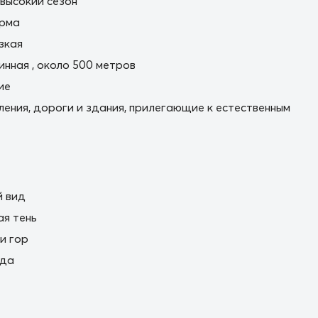
 высокий сезон
орма
зкая
нная , около 500 метров
ие
ления, дороги и здания, прилегающие к естественным
 вид
ая тень
и гор
ода