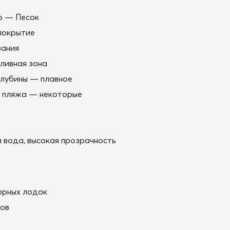
о — Песок
покрытие
вания
ливная зона
глубины — плавное
е пляжа — некоторые
 вода, высокая прозрачность
орных лодок
ков