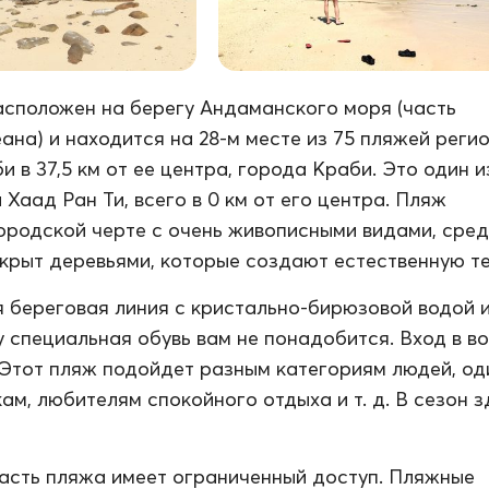
асположен на берегу Андаманского моря (часть
ана) и находится на 28-м месте из 75 пляжей реги
 в 37,5 км от ее центра, города Краби. Это один и
Хаад Ран Ти, всего в 0 км от его центра. Пляж
ородской черте с очень живописными видами, сред
крыт деревьями, которые создают естественную те
 береговая линия с кристально-бирюзовой водой 
у специальная обувь вам не понадобится. Вход в в
 Этот пляж подойдет разным категориям людей, о
ам, любителям спокойного отдыха и т. д. В сезон з
асть пляжа имеет ограниченный доступ. Пляжные