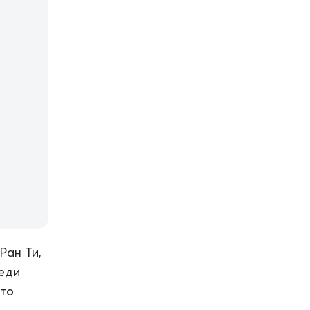
Ран Ти,
реди
что