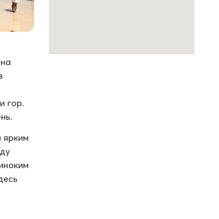
она
з
и гор.
нь.
и ярким
оду
диноким
десь