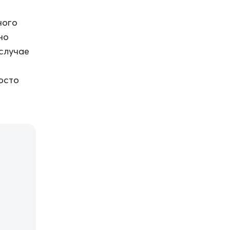
ного
но
 случае
осто