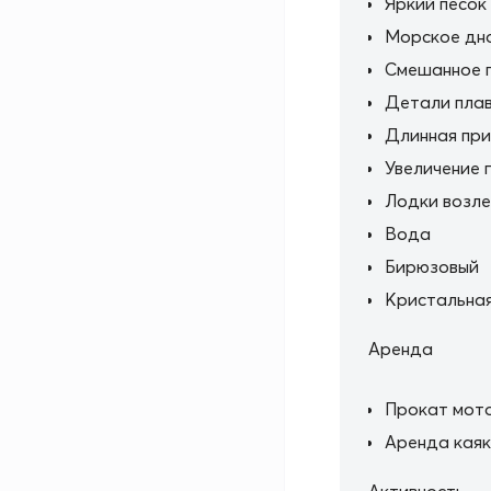
Яркий песок
Морское дн
Смешанное 
Детали пла
Длинная при
Увеличение 
Лодки возл
Вода
Бирюзовый
Кристальная
Аренда
Прокат мот
Аренда кая