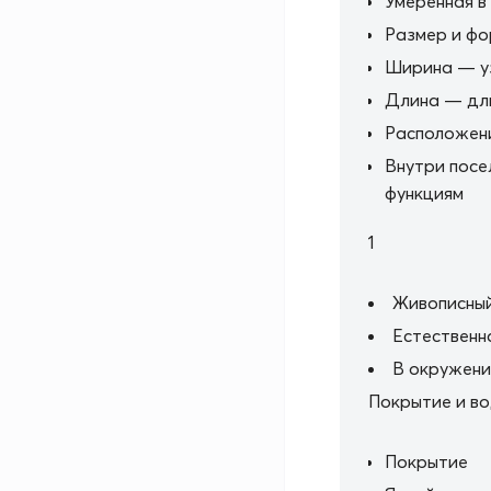
Умеренная в
Размер и ф
Ширина — у
Длина — дли
Расположен
Внутри посе
функциям
1
Живописный
Естественн
В окружени
Покрытие и в
Покрытие