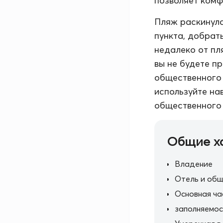
позволяет комф
Пляж раскинулс
пункта, добрат
недалеко от пл
вы не будете п
общественного 
используйте на
общественного 
Общие х
Владение
Отель и общ
Основная ча
заполняемос