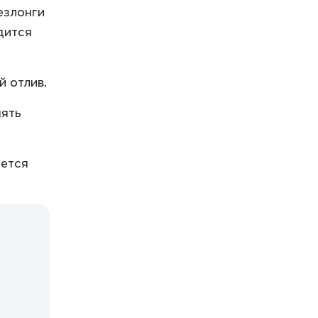
езлонги
дится
 отлив.
нять
яется