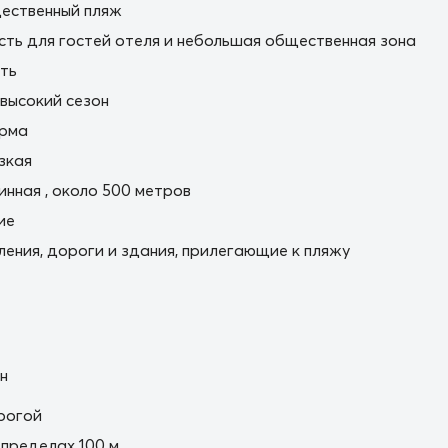
ественный пляж
сть для гостей отеля и небольшая общественная зона
ть
 высокий сезон
орма
зкая
нная , около 500 метров
ие
ления, дороги и здания, прилегающие к пляжу
н
рогой
пределах 100 м.