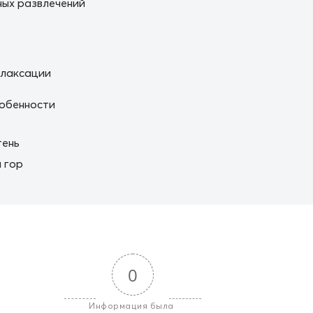
ых развлечений
елаксации
обенности
тень
 гор
0
Информация была 