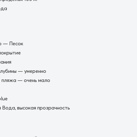
ода
о — Песок
покрытие
вания
глубины — умеренно
 пляжа — очень мало
lue
 Вода, высокая прозрачность