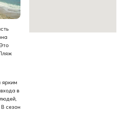
асть
она
 Это
 Пляж
и ярким
 входа в
людей,
 В сезон