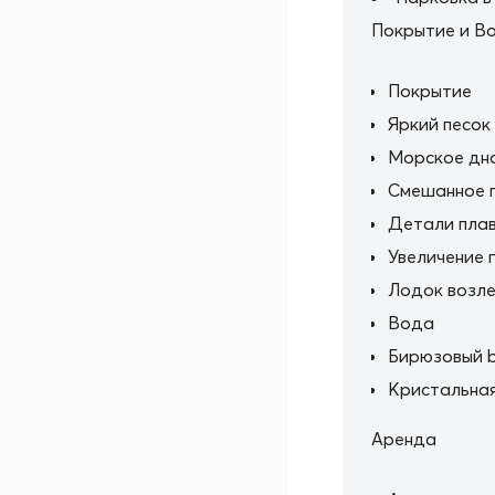
Покрытие и В
Покрытие
Яркий песок
Морское дн
Смешанное 
Детали пла
Увеличение 
Лодок возле
Вода
Бирюзовый b
Кристальная
Аренда