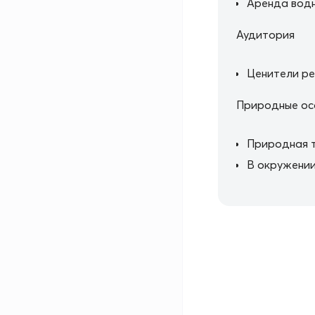
Аренда водн
Аудитория
Ценители р
Природные ос
Природная 
В окружении