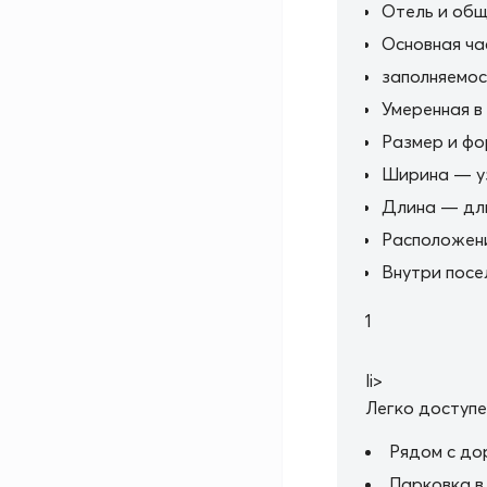
Отель и общ
Основная ча
заполняемос
Умеренная в
Размер и ф
Ширина — у
Длина — дли
Расположен
Внутри посе
1
li>
Легко доступе
Рядом с до
Парковка в 