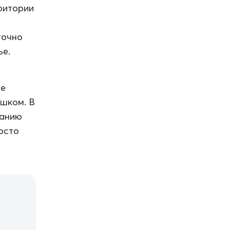
ритории
точно
ье.
ье
ешком. В
санию
осто