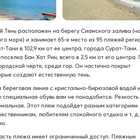
 Тянь расположен на берегу Сиамского залива (ч
о моря) и занимает 65-е место из 95 пляжей реги
-Тани в 102,9 км от ее центра, города Сурат-Тани.
поселка Бан Хат Рин, всего в 2,5 км от его центра.
ородской черте, среди гор. Он частично покрыт
орые создают естественную тень.
 береговая линия с кристально-бирюзовой водой 
у специальная обувь вам не понадобится. Резкость
рмальная. Этот пляж подойдет разным категориям 
ественникам, любителям спокойного отдыха и т. д.
но.
асть пляжа имеет ограниченный доступ. Пляжные