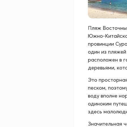
Пляж Восточный
Южно-Китайског
провинции Сурат
один из пляжей 
расположен в г
деревьями, кот
Это просторная
песком, поэтом
воду вполне но
одиноким путеш
здесь малолюд
Значительная ч