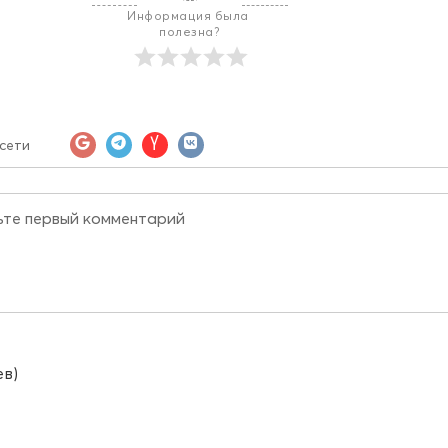
Информация была 
полезна?
сети
ев)