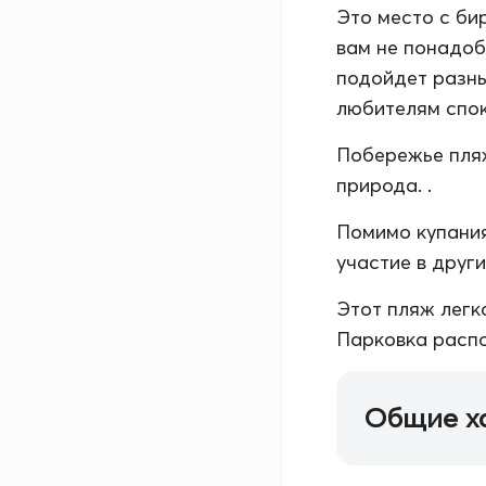
Это место с би
вам не понадоб
подойдет разны
любителям спок
Побережье пляж
природа. .
Помимо купания
участие в друг
Этот пляж легк
Парковка распо
Общие х