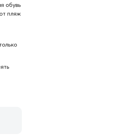
ая обувь
тот пляж
только
нять