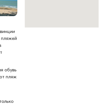
овинции
з пляжей
в
т
ая обувь
тот пляж
только