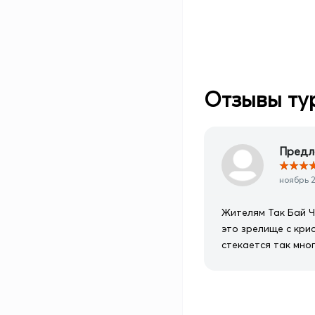
Отзывы ту
Предл
★
★
★
ноябрь 2
Жителям Так Бай Ч
это зрелище с кри
стекается так мно