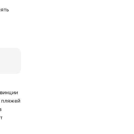
нять
овинции
з пляжей
в
т