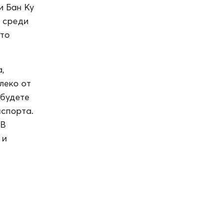
и Бан Ку
м среди
что
,
леко от
 будете
нспорта.
 В
 и