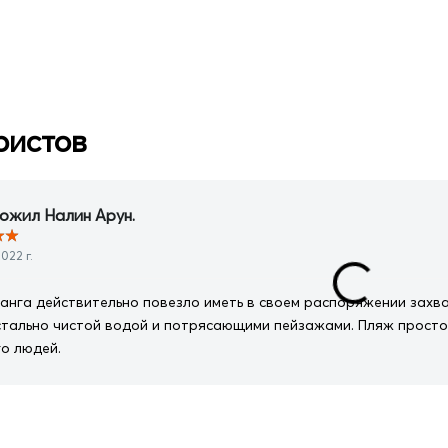
ристов
ожил Налин Арун.
★
★
022 г.
анга действительно повезло иметь в своем распоряжении зах
стально чистой водой и потрясающими пейзажами. Пляж просто в
го людей.