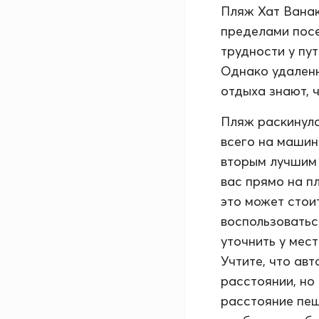
Пляж Хат Ванак
пределами посе
трудности у пу
Однако удаленн
отдыха знают, 
Пляж раскинулс
всего на машин
вторым лучшим 
вас прямо на п
это может стои
воспользоватьс
уточнить у мес
Учтите, что ав
расстоянии, но
расстояние пеш