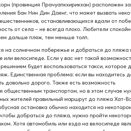
орн (провинция Прачуапкхирикхан) расположен за
ления Бан Нин Дин Даенг, что может вызвать нек
тешественников, останавливающихся вдали от поб
ость от села – не всегда плохо. Любители спокойн
чем дальше пляж, тем меньше толп.
я на солнечном побережье и добраться до пляжа
е или велосипеде. Если у вас нет такой возможност
решением будет воспользоваться такси, которое 
ляж. Единственная проблема: если вы находитесь д
ть довольно дорого. Также есть возможность
я общественным транспортом, но в этом случае н
тных жителей правильный маршрут до пляжа Хат-В
тобусная остановка обычно находится на некоторо
 чтобы добраться до пляжа, нужно пройти некотор
ком. Хотя автомобиль или езда на велосипеде явл