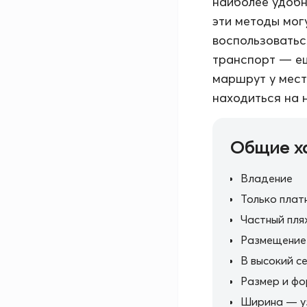
наиболее удобн
эти методы мог
воспользоватьс
транспорт — ещ
маршрут у мест
находиться на 
Общие х
Владение
Только плат
Частный пля
Размещение
В высокий с
Размер и ф
Ширина — у