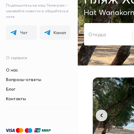
Подпишитесь на наш Телеграм –
Hat Wanakorn
узнавайте новости и общайтесь в
чате
ОТКУДА
Чат
Канал
О сервисе
О нас
Вопросы-ответы
Блог
Контакты