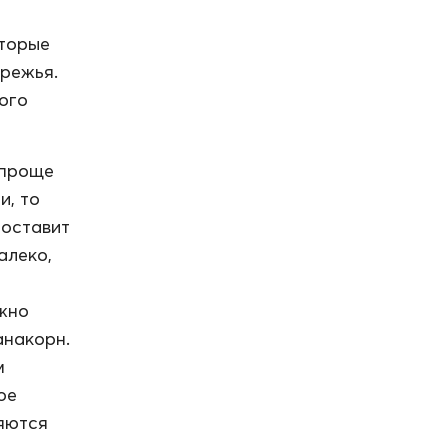
оторые
ережья.
ого
 проще
и, то
доставит
алеко,
ужно
анакорн.
м
ое
яются