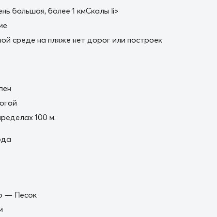
нь большая, более 1 кмСкалы li>
ие
ной среде на пляже нет дорог или построек
пен
огой
пределах 100 м.
ода
о — Песок
и