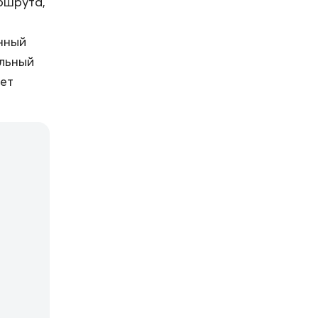
ршрута,
нный
льный
ет