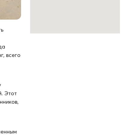
ть
да
г, всего
у
й. Этот
нников,
ченным