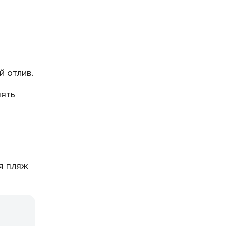
 отлив.
нять
ся пляж