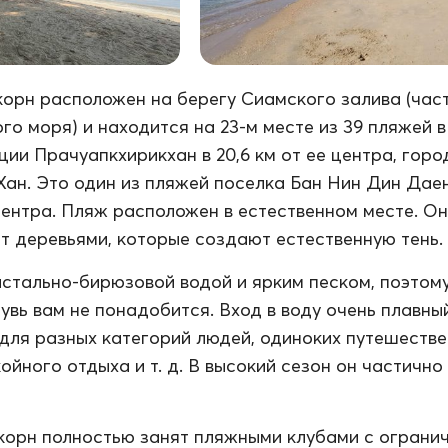
орн расположен на берегу Сиамского залива (час
о моря) и находится на 23-м месте из 39 пляжей в
ции Прачуапкхирикхан в 20,6 км от ее центра, горо
Хан. Это один из пляжей поселка Бан Нин Дин Даен
 центра. Пляж расположен в естественном месте. Он
т деревьями, которые создают естественную тень.
истально-бирюзовой водой и ярким песком, поэтом
увь вам не понадобится. Вход в воду очень плавны
для разных категорий людей, одиноких путешестве
ойного отдыха и т. д. В высокий сезон он частично
корн полностью занят пляжными клубами с ограни