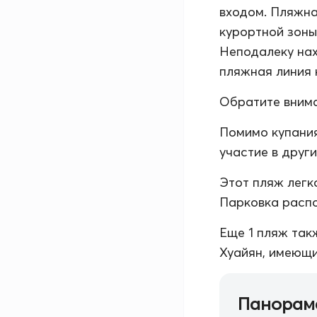
входом. Пляжна
курортной зоны
Неподалеку нах
пляжная линия 
Обратите внима
Помимо купания
участие в друг
Этот пляж легк
Парковка распо
Еще 1 пляж так
Хуайян, имеющий
Панорам