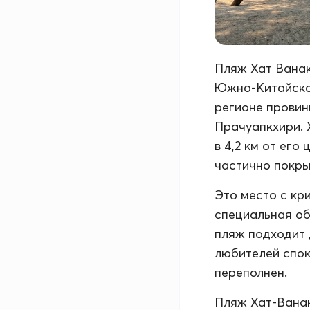
Пляж Хат Ванак
Южно-Китайског
регионе провин
Прачуапкхири. 
в 4,2 км от его
частично покры
Это место с кр
специальная об
пляж подходит 
любителей спок
переполнен.
Пляж Хат-Вана