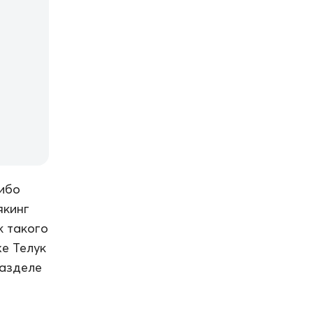
либо
якинг
к такого
е Телук
разделе