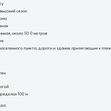
cy
 высокий сезон
орма
зкая
нная, около 50 0 метров
ие
населенного пункта, дороги и здания, прилегающие к пля
пен
огой
пределах 100 м.
ода