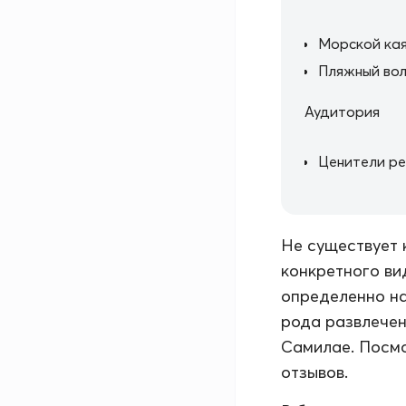
Морской кая
Пляжный во
Аудитория
Ценители р
Не существует 
конкретного ви
определенно на
рода развлечен
Самилае. Посмо
отзывов.