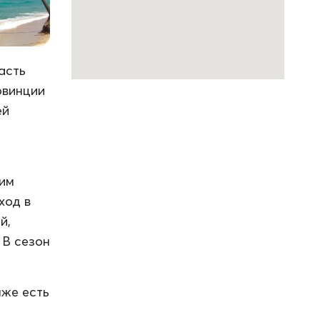
асть
овинции
ей
ким
ход в
й,
 В сезон
яже есть