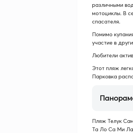
различными вод
мотоциклы. В с
спасателя.
Помимо купания
участие в друг
Любители актив
Этот пляж легк
Парковка распо
Панорам
Пляж Телук Сам
Та Ло Са Ми Ла