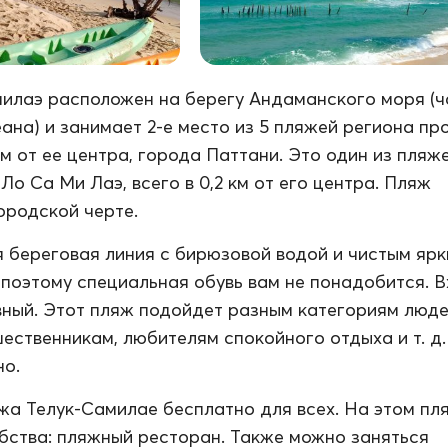
илаэ расположен на берегу Андаманского моря (ч
ана) и занимает 2-е место из 5 пляжей региона пр
км от ее центра, города Паттани. Это один из пляж
Ло Са Ми Лаэ, всего в 0,2 км от его центра. Пляж
ородской черте.
 береговая линия с бирюзовой водой и чистым яр
 поэтому специальная обувь вам не понадобится. В
вный. Этот пляж подойдет разным категориям люде
ественникам, любителям спокойного отдыха и т. д.
но.
а Телук-Самилае бесплатно для всех. На этом пл
ства: пляжный ресторан. Также можно заняться