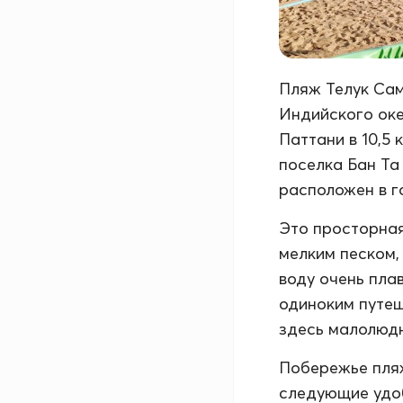
Пляж Телук Сам
Индийского оке
Паттани в 10,5 
поселка Бан Та 
расположен в г
Это просторная
мелким песком,
воду очень пла
одиноким путеш
здесь малолюд
Побережье пляж
следующие удоб