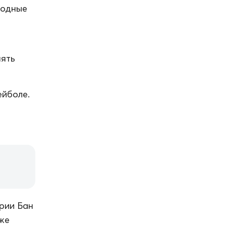
водные
нять
ейболе.
рии Бан
аже