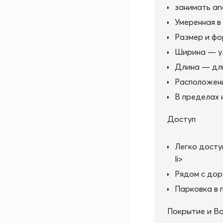
занимать an
Умеренная в
Размер и ф
Ширина — у
Длина — дли
Расположен
В пределах 
Доступ
Легко досту
li>
Рядом с дор
Парковка в 
Покрытие и В