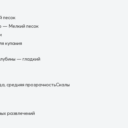
й песок
о — Мелкий песок
и
я купания
глубины — гладкий
а, средняя прозрачностьСкалы
ых развлечений