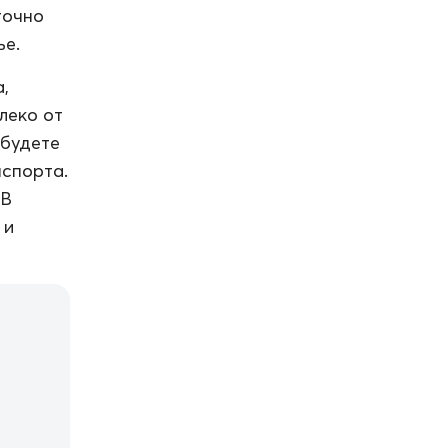
точно
ье.
,
леко от
 будете
нспорта.
 В
 и