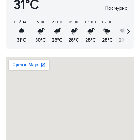
31°C
Пасмурно
СЕЙЧАС
19:00
22:00
01:00
04:00
07:00
10:00
13
31°C
30°C
28°C
28°C
28°C
28°C
29°C
3