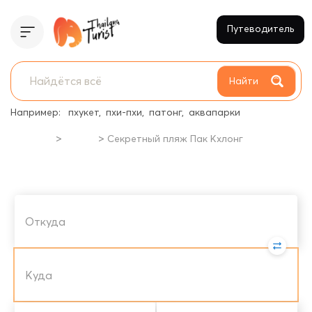
Путеводитель
Найти
Например:
пхукет
пхи-пхи
патонг
аквапарки
>
>
Главная
Пляжи
Секретный пляж Пак Кхлонг
Секретный пляж Пак Кхлонг
Pak Khlong Secret Beach