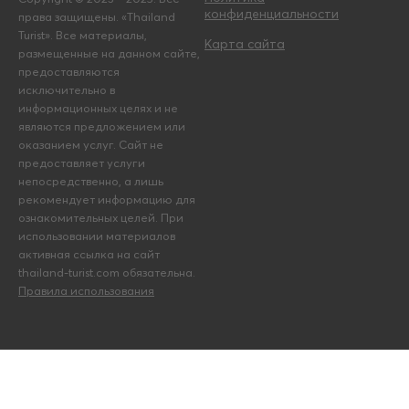
конфиденциальности
права защищены. «Thailand
Turist». Все материалы,
Карта сайта
размещенные на данном сайте,
предоставляются
исключительно в
информационных целях и не
являются предложением или
оказанием услуг. Сайт не
предоставляет услуги
непосредственно, а лишь
рекомендует информацию для
ознакомительных целей. При
использовании материалов
активная ссылка на сайт
thailand-turist.com обязательна.
Правила использования