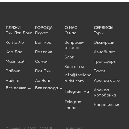
ПЛЯЖИ
ГОРОДА
О НАС
СЕРВИСЫ
Пхи-Пхи Лонг
Пхукет
О нас
Туры
Ко Ло Ло
Бангкок
Вопросы-
Экскурсии
ответы
Као Лак
Паттайя
Авиабилеты
Блог
Майя Бэй
Самуи
Трансферы
Контакты
Районг
Пхи-Пхи
Такси
info@thailand-
Найянг
Ао Нанг
Аренда авто
turist.com
Все пляжи →
Все города →
Аренда
Telegram Чат
мотобайка
Telegram
Направления
канал
Политика
Copyright © 2023—2025. Все