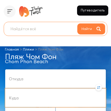
Путеводитель
Найти
>
>
Главная
Пляжи
Пляж Чом Фон
Пляж Чом Фон
Chom Phon Beach