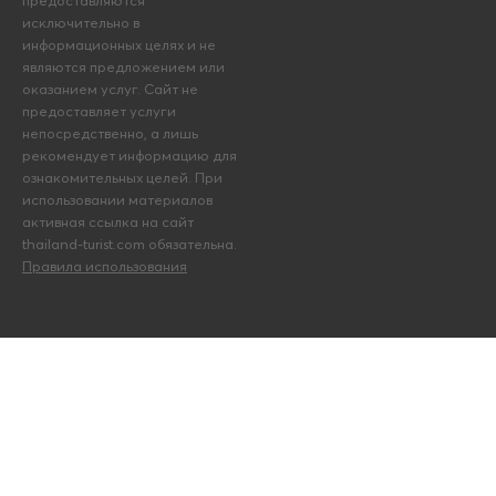
исключительно в
информационных целях и не
являются предложением или
оказанием услуг. Сайт не
предоставляет услуги
непосредственно, а лишь
рекомендует информацию для
ознакомительных целей. При
использовании материалов
активная ссылка на сайт
thailand-turist.com обязательна.
Правила использования