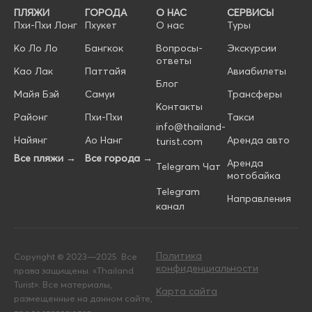
ПЛЯЖИ
ГОРОДА
О НАС
СЕРВИСЫ
Пхи-Пхи Лонг
Пхукет
О нас
Туры
Ко Ло Ло
Бангкок
Вопросы-
Экскурсии
ответы
Као Лак
Паттайя
Авиабилеты
Блог
Майя Бэй
Самуи
Трансферы
Контакты
Районг
Пхи-Пхи
Такси
info@thailand-
Найянг
Ао Нанг
Аренда авто
turist.com
Все пляжи →
Все города →
Аренда
Telegram Чат
мотобайка
Telegram
Направления
канал
Политика
Copyright © 2023—2025. Все
конфиденциальности
права защищены. «Thailand
Turist». Все материалы,
Карта сайта
размещенные на данном сайте,
предоставляются