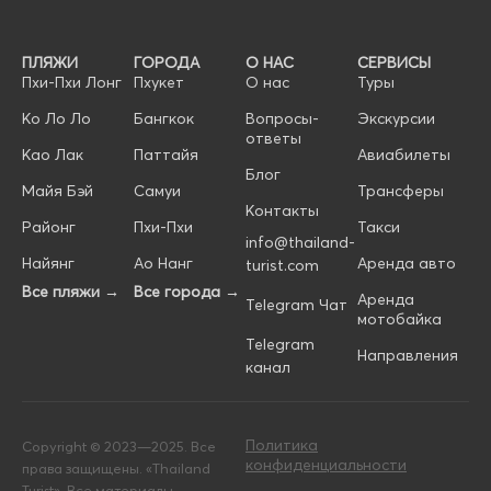
ПЛЯЖИ
ГОРОДА
О НАС
СЕРВИСЫ
Пхи-Пхи Лонг
Пхукет
О нас
Туры
Ко Ло Ло
Бангкок
Вопросы-
Экскурсии
ответы
Као Лак
Паттайя
Авиабилеты
Блог
Майя Бэй
Самуи
Трансферы
Контакты
Районг
Пхи-Пхи
Такси
info@thailand-
Найянг
Ао Нанг
Аренда авто
turist.com
Все пляжи →
Все города →
Аренда
Telegram Чат
мотобайка
Telegram
Направления
канал
Политика
Copyright © 2023—2025. Все
конфиденциальности
права защищены. «Thailand
Turist». Все материалы,