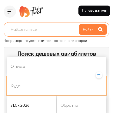
Путеводитель
Найти
Например:
пхукет
пхи-пхи
патонг
аквапарки
Поиск дешевых авиабилетов