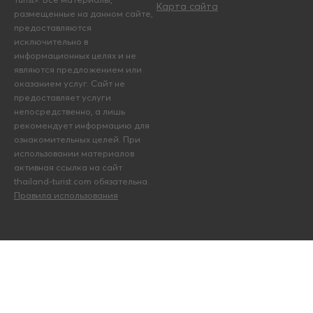
Карта сайта
размещенные на данном сайте,
предоставляются
исключительно в
информационных целях и не
являются предложением или
оказанием услуг. Сайт не
предоставляет услуги
непосредственно, а лишь
рекомендует информацию для
ознакомительных целей. При
использовании материалов
активная ссылка на сайт
thailand-turist.com обязательна.
Правила использования