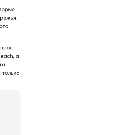
оторые
ережья.
ого
опрос
each, а
та
 только