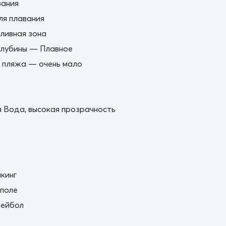
вания
я плавания
ливная зона
глубины — Плавное
 пляжа — очень мало
 Вода, высокая прозрачность
кинг
поле
лейбол