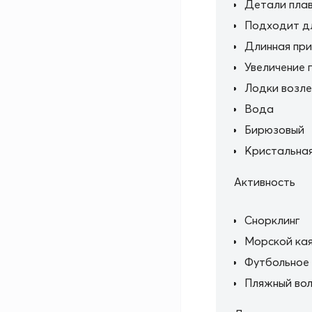
Детали пла
Подходит дл
Длинная при
Увеличение 
Лодки возле
Вода
Бирюзовый
Кристальная
Активность
Снорклинг
Морской кая
Футбольное 
Пляжный во