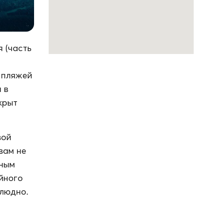
 (часть
з пляжей
 в
крыт
вой
вам не
зным
йного
олюдно.