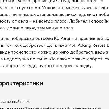
 Resort Beach (провинция Сатун) расположен за
ленного пункта Ао Молае, что может вызвать нек
тешественников, останавливающихся вдали от поб
ость от села – не всегда плохо. Любители спокойн
чем дальше пляж, тем меньше толп.
я на побережье острова Ко Аданг и правильный в
 в том, как добраться до пляжа Koh Adang Resort B
м виде транспорта можно до него добраться, ведь э
е недоступно по суше. До пляжа можно добраться
бы добраться туда, нужно арендовать лодку.
арактеристики
ественный пляж
сть для гостей отеля и небольшая общественная зона