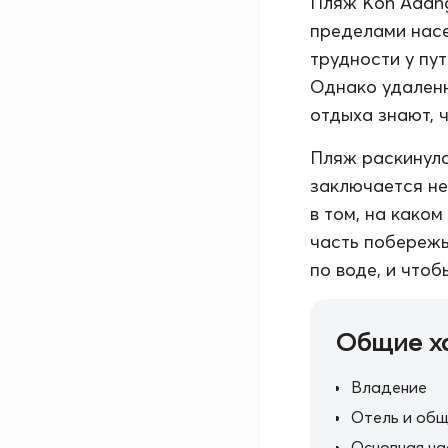
Пляж Koh Adang
пределами насе
трудности у пу
Однако удаленн
отдыха знают, 
Пляж раскинулс
заключается не
в том, на како
часть побережь
по воде, и что
Общие х
Владение
Отель и общ
Основная ча