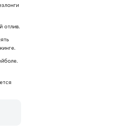
езлонги
 отлив.
нять
кинге.
ейболе.
яется