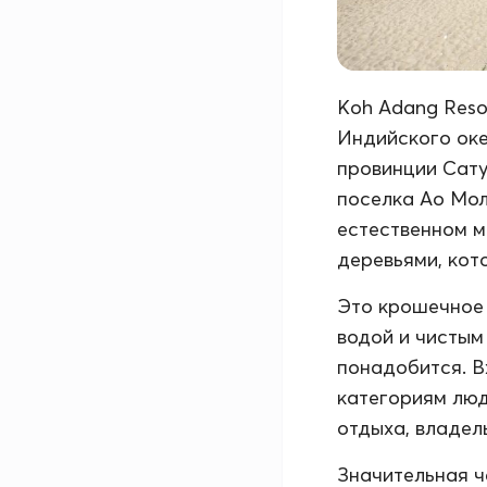
Koh Adang Reso
Индийского оке
провинции Сатун
поселка Ао Мола
естественном м
деревьями, кот
Это крошечное 
водой и чистым
понадобится. В
категориям люд
отдыха, владел
Значительная ч