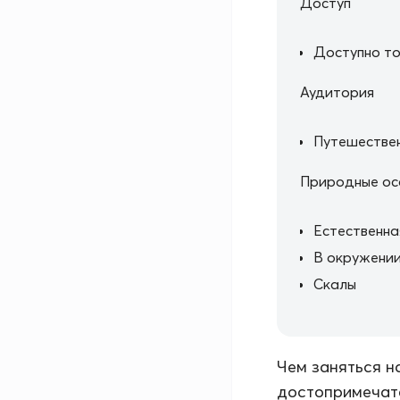
Доступ
Доступно то
Аудитория
Путешестве
Природные ос
Естественна
В окружении
Скалы
Чем заняться н
достопримечате