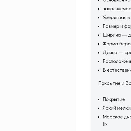
заполняемос
Умеренная в
Размер и ф
Ширина — д
Форма бере
Длина — сре
Расположен
В естествен
Покрытие и В
Покрытие
Яркий мелки
Морское дн
li>