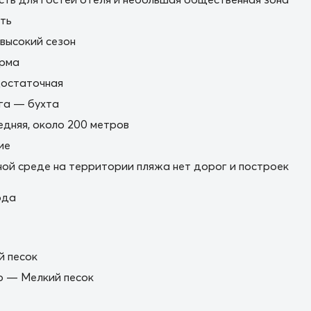
ть
 высокий сезон
орма
остаточная
га — бухта
дняя, около 200 метров
ие
ной среде на территории пляжа нет дорог и построек
ода
й песок
о — Мелкий песок