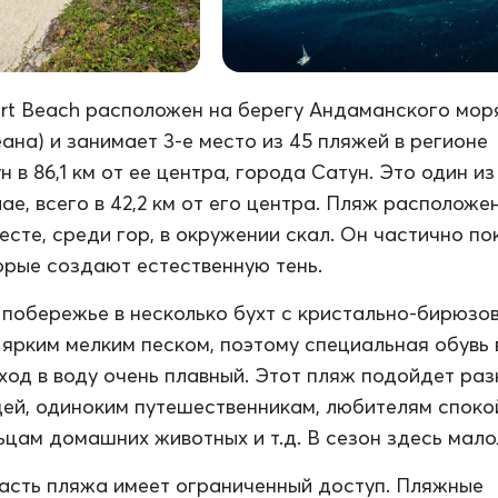
rt Beach расположен на берегу Андаманского моря
ана) и занимает 3-е место из 45 пляжей в регионе
 в 86,1 км от ее центра, города Сатун. Это один и
е, всего в 42,2 км от его центра. Пляж расположен
есте, среди гор, в окружении скал. Он частично по
орые создают естественную тень.
побережье в несколько бухт с кристально-бирюзо
 ярким мелким песком, поэтому специальная обувь 
ход в воду очень плавный. Этот пляж подойдет ра
ей, одиноким путешественникам, любителям споко
ьцам домашних животных и т.д. В сезон здесь мал
асть пляжа имеет ограниченный доступ. Пляжные