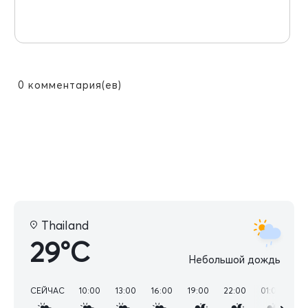
0
комментария(ев)
Thailand
29°C
Небольшой дождь
СЕЙЧАС
10:00
13:00
16:00
19:00
22:00
01:00
04