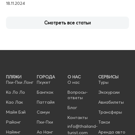
18.11.2024
Смотреть все статьи
ПЛЯЖИ
ГОРОДА
О НАС
СЕРВИСЫ
Пхи-Пхи Лонг
Пхукет
О нас
Туры
Ко Ло Ло
Бангкок
Вопросы-
Экскурсии
ответы
Као Лак
Паттайя
Авиабилеты
Блог
Майя Бэй
Самуи
Трансферы
Контакты
Районг
Пхи-Пхи
Такси
info@thailand-
Найянг
Ао Нанг
Аренда авто
turist.com