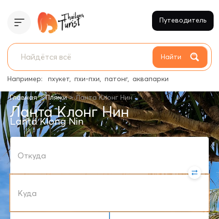
Путеводитель
Найти
Например:
пхукет
пхи-пхи
патонг
аквапарки
>
>
Главная
Пляжи
Ланта Клонг Нин
Ланта Клонг Нин
Lanta Klong Nin