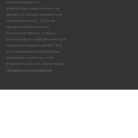
исключительно в
информационных целях и не
являются предложением или
оказанием услуг. Сайт не
предоставляет услуги
непосредственно, а лишь
рекомендует информацию для
ознакомительных целей. При
использовании материалов
активная ссылка на сайт
thailand-turist.com обязательна.
Правила использования