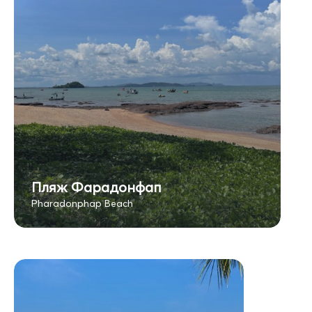
Пляж Фарадонфап
Pharadonphap Beach