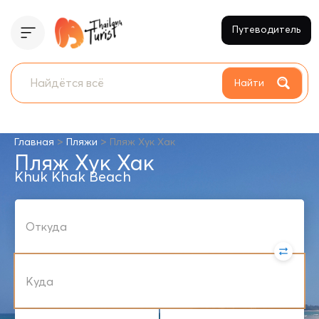
Путеводитель
Найти
>
>
Главная
Пляжи
Пляж Хук Хак
Пляж Хук Хак
Khuk Khak Beach