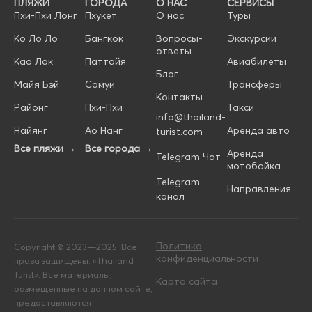
ПЛЯЖИ
ГОРОДА
О НАС
СЕРВИСЫ
Пхи-Пхи Лонг
Пхукет
О нас
Туры
Ко Ло Ло
Бангкок
Вопросы-
Экскурсии
ответы
Као Лак
Паттайя
Авиабилеты
Блог
Майя Бэй
Самуи
Трансферы
Контакты
Районг
Пхи-Пхи
Такси
info@thailand-
Найянг
Ао Нанг
Аренда авто
turist.com
Все пляжи →
Все города →
Аренда
Telegram Чат
мотобайка
Telegram
Направления
канал
Политика
Copyright © 2023—2025. Все
конфиденциальности
права защищены. «Thailand
Turist». Все материалы,
Карта сайта
размещенные на данном сайте,
предоставляются