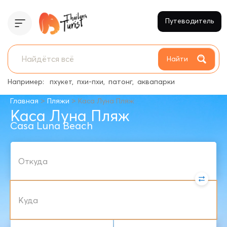
Путеводитель
Найти
Например:
пхукет
пхи-пхи
патонг
аквапарки
>
>
Главная
Пляжи
Каса Луна Пляж
Каса Луна Пляж
Casa Luna Beach