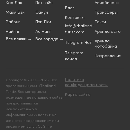
Као Лак
Паттайя
Авиабилеты
Блог
Майя Бэй
Самуи
Трансферы
Контакты
Районг
Пхи-Пхи
Такси
info@thailand-
Найянг
Ао Нанг
Аренда авто
turist.com
Все пляжи →
Все города →
Аренда
Telegram Чат
мотобайка
Telegram
Направления
канал
Политика
Copyright © 2023—2025. Все
конфиденциальности
права защищены. «Thailand
Turist». Все материалы,
Карта сайта
размещенные на данном сайте,
предоставляются
исключительно в
информационных целях и не
являются предложением или
оказанием услуг. Сайт не