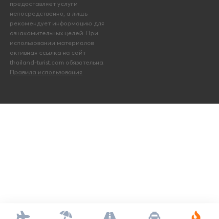
предоставляет услуги
непосредственно, а лишь
рекомендует информацию для
ознакомительных целей. При
использовании материалов
активная ссылка на сайт
thailand-turist.com обязательна.
Правила использования