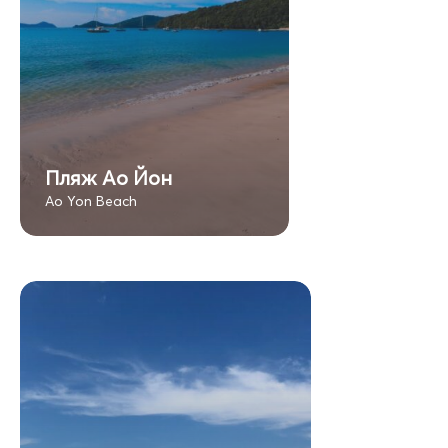
Пляж Ао Йон
Ao Yon Beach