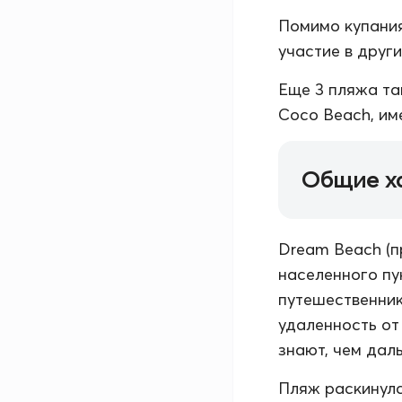
Помимо купания
участие в друг
Еще 3 пляжа та
Coco Beach, им
Общие х
Dream Beach (п
населенного пу
путешественник
удаленность от
знают, чем дал
Пляж раскинулс