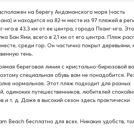
сположен на берегу Андаманского моря (часть
ана) и находится на 82-м месте из 97 пляжей в рег
-нга в 43,3 км от ее центра, города Пханг-нга. Эт
ка Бан Ями, всего в 2,1 км от его центра. Пляж ра
 месте, среди гор. Он частично покрыт деревьями,
венную тень.
рямая береговая линия с кристально-бирюзовой во
поэтому специальная обувь вам не понадобится. Ре
полне нормальная. Этот пляж подходит для разных
й, одиноких путешественников, любителей спокойн
в и т. д. Даже в высокий сезон здесь практически
m Beach бесплатно для всех. Никаких удобств, то