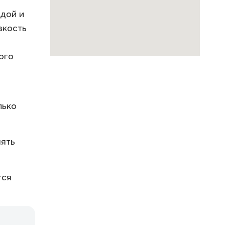
дой и
зкость
ого
лько
нять
тся