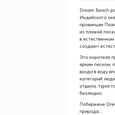
Dream Beach ра
Индийского оке
провинции Пханг
из пляжей посел
в естественном
создают естест
Это короткая п
ярким песком, 
входа в воду в
категорий люде
отдыха, туристо
безлюдно.
Побережье Drea
природа. .