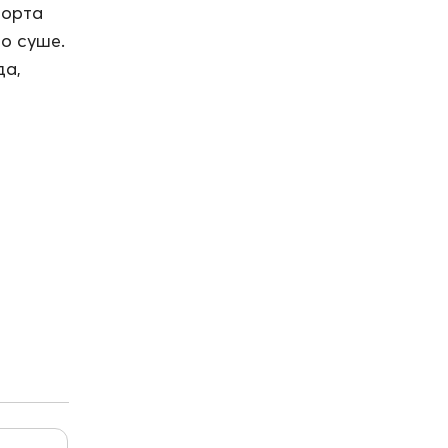
порта
о суше.
да,