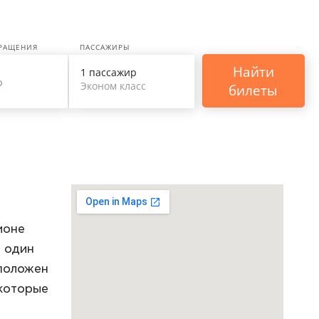
ВРАЩЕНИЯ
ПАССАЖИРЫ
Найти
1 пассажир
Эконом класс
билеты
ионе
о один
сположен
 которые