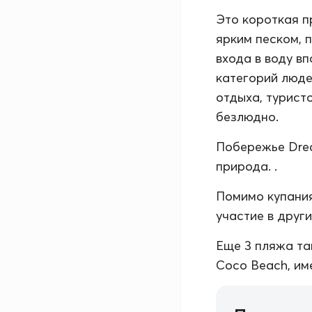
Это короткая п
ярким песком, 
входа в воду в
категорий люде
отдыха, туристо
безлюдно.
Побережье Drea
природа. .
Помимо купания
участие в друг
Еще 3 пляжа та
Coco Beach, им