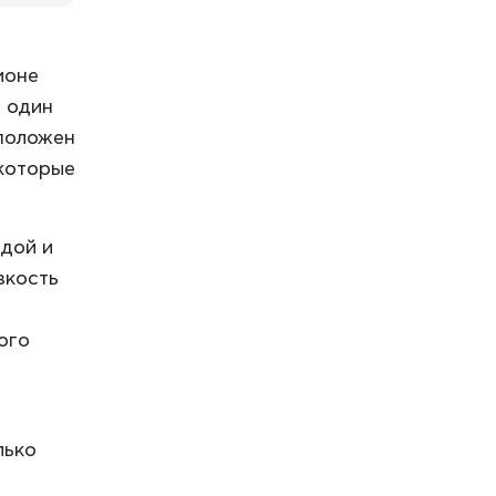
ионе
о один
сположен
 которые
дой и
зкость
ого
лько