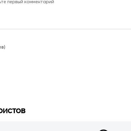
ев)
ристов