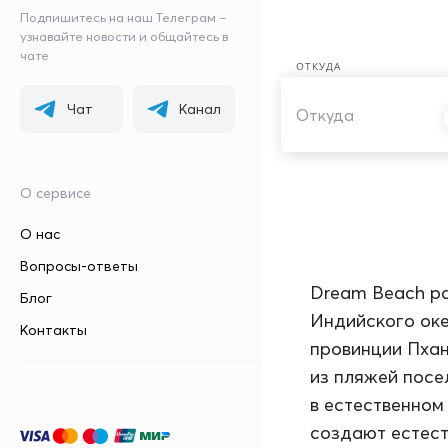
Подпишитесь на наш Телеграм –
Dream Beach
узнавайте новости и общайтесь в
чате
ОТКУДА
Чат
Канал
О сервисе
О нас
Вопросы-ответы
Dream Beach ра
Блог
Индийского оке
Контакты
провинции Пханг
из пляжей посел
в естественном
создают естест