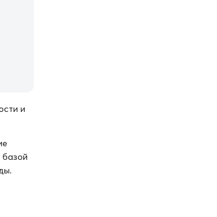
ости и
ие
й базой
ды.