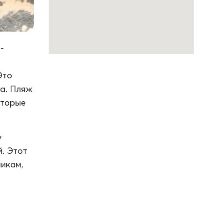
-
Это
ра. Пляж
оторые
у
й. Этот
икам,