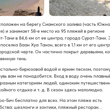
положен на берегу Сиамского залива (часть Южно
я) и занимает 58-е место из 95 пляжей в регионе
-Тани в 84,6 км от ее центра, города Сурат-Тани. 
поселка Баан Хуа Танон, всего в 1,1 км от его цент
ородской черте. Он частично покрыт деревьями, к
венную тень.
истально-бирюзовой водой и ярким песком, поэтом
увь вам не понадобится. Вход в воду очень плавны
разным категориям людей, одиноким путешественн
ойного отдыха и т. д. В сезон здесь малолюдно.
о-Бич бесплатно для всех. На этом пляже есть
ства: шезлонги и зонтики, пляжный ресторан. .