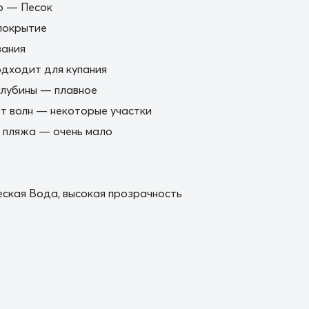
о — Песок
покрытие
вания
дходит для купания
глубины — плавное
 волн — некоторые участки
 пляжа — очень мало
ская Вода, высокая прозрачность