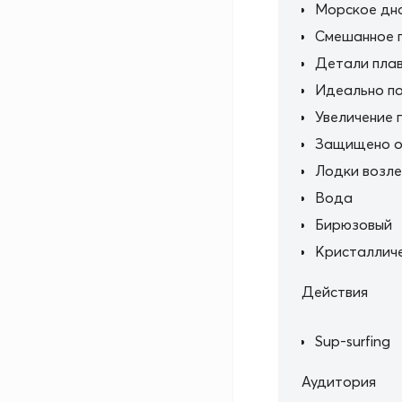
Морское дн
Смешанное 
Детали пла
Идеально по
Увеличение 
Защищено от
Лодки возле
Вода
Бирюзовый
Кристалличе
Действия
Sup-surfing
Аудитория