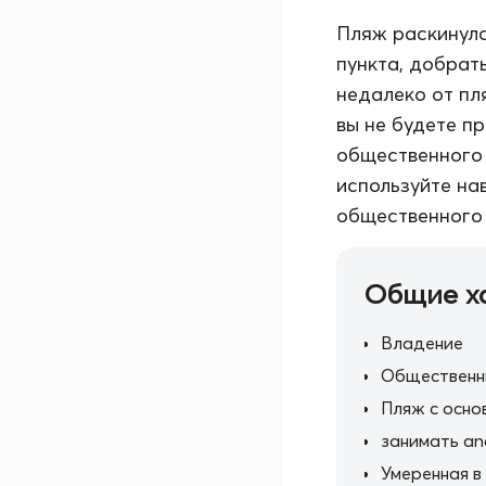
Пляж раскинулс
пункта, добрат
недалеко от пл
вы не будете п
общественного 
используйте на
общественного 
Общие х
Владение
Общественн
Пляж с осно
занимать an
Умеренная в