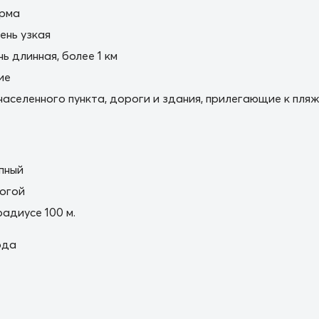
орма
ень узкая
ь длинная, более 1 км
ие
населенного пункта, дороги и здания, прилегающие к пля
пный
огой
радиусе 100 м.
ода