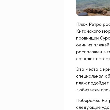
Пляж Ретро рас
Китайского мор
провинции Сурат
один из пляжей 
расположен в г
создают естест
Это место с кр
специальная об
пляж подойдет 
любителям спок
Побережье Ретр
следующие удоб