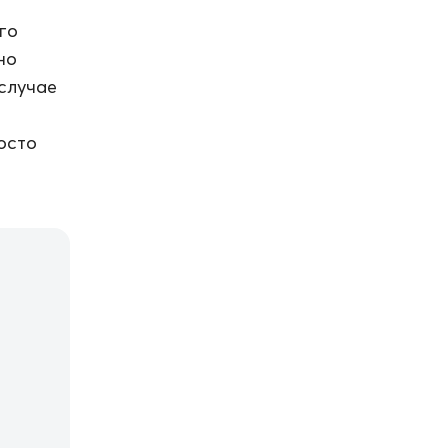
го
но
 случае
осто