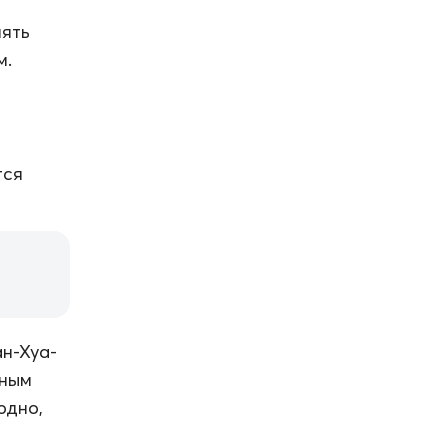
нять
м.
тся
н-Хуа-
рным
юдно,