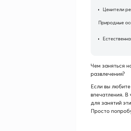
Ценители р
Природные ос
Естественна
Чем заняться н
развлечения?
Если вы любите
впечатления. В
для занятий эт
Просто попробу