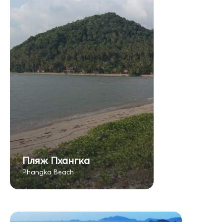
Пляж Пхангка
Phangka Beach