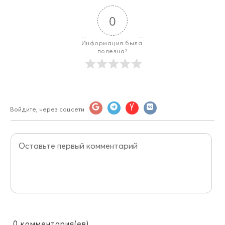
0
Информация была 
полезна?
Войдите, через соцсети
0
комментария(ев)