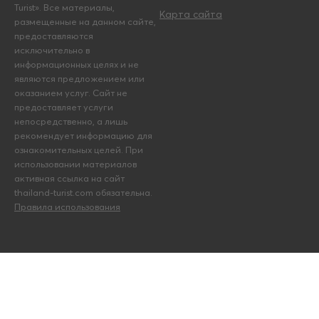
Turist». Все материалы,
Карта сайта
размещенные на данном сайте,
предоставляются
исключительно в
информационных целях и не
являются предложением или
оказанием услуг. Сайт не
предоставляет услуги
непосредственно, а лишь
рекомендует информацию для
ознакомительных целей. При
использовании материалов
активная ссылка на сайт
thailand-turist.com обязательна.
Правила использования