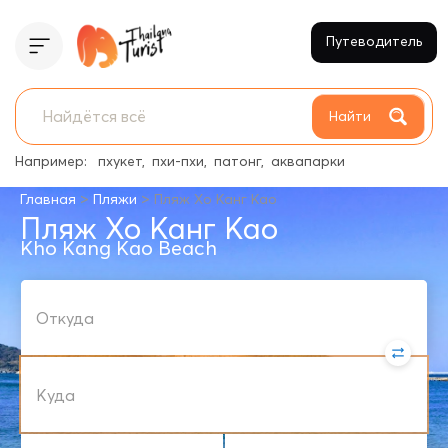
Путеводитель
Найти
Например:
пхукет
пхи-пхи
патонг
аквапарки
>
>
Главная
Пляжи
Пляж Хо Канг Као
Пляж Хо Канг Као
Kho Kang Kao Beach