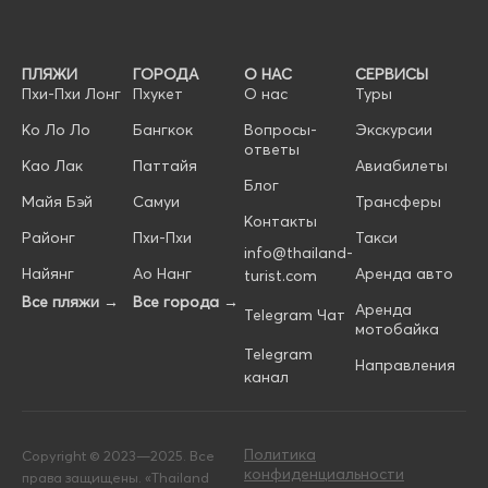
ПЛЯЖИ
ГОРОДА
О НАС
СЕРВИСЫ
Пхи-Пхи Лонг
Пхукет
О нас
Туры
Ко Ло Ло
Бангкок
Вопросы-
Экскурсии
ответы
Као Лак
Паттайя
Авиабилеты
Блог
Майя Бэй
Самуи
Трансферы
Контакты
Районг
Пхи-Пхи
Такси
info@thailand-
Найянг
Ао Нанг
Аренда авто
turist.com
Все пляжи →
Все города →
Аренда
Telegram Чат
мотобайка
Telegram
Направления
канал
Политика
Copyright © 2023—2025. Все
конфиденциальности
права защищены. «Thailand