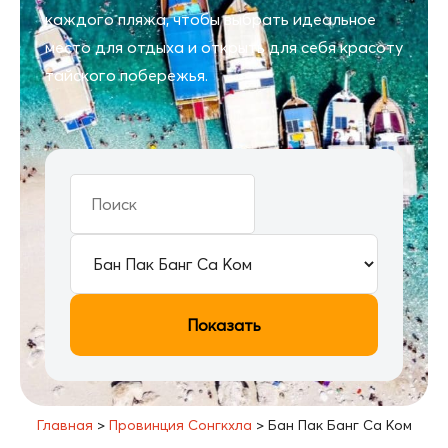
каждого пляжа, чтобы выбрать идеальное
место для отдыха и открыть для себя красоту
тайского побережья.
Показать
Главная
>
Провинция Сонгкхла
>
Бан Пак Банг Са Ком