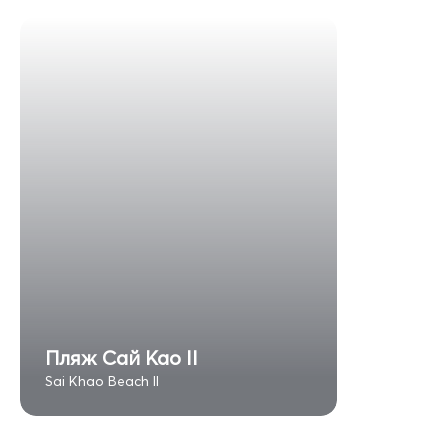
Пляж Сай Као II
Sai Khao Beach II