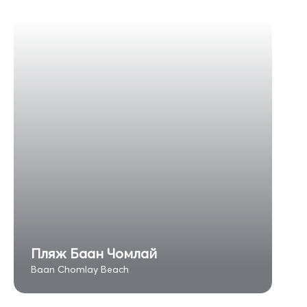
Пляж Баан Чомлай
Baan Chomlay Beach