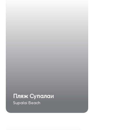
Пляж Супалаи
Supalai Beach