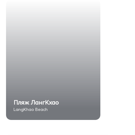
Пляж ЛангКхао
LangKhao Beach