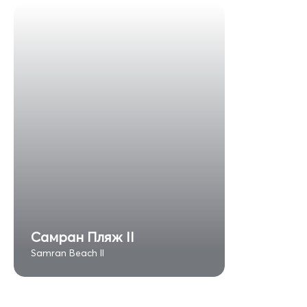
Самран Пляж II
Samran Beach II