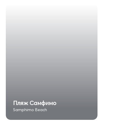
Пляж Самфимо
Samphimo Beach