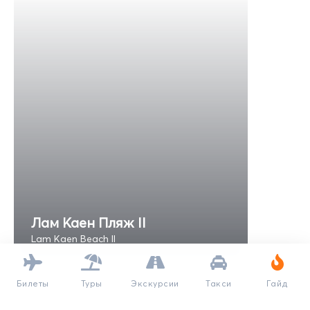
Лам Каен Пляж II
Lam Kaen Beach II
Билеты
Туры
Экскурсии
Такси
Гайд