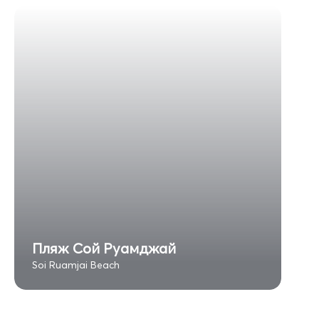
Пляж Сой Руамджай
Soi Ruamjai Beach