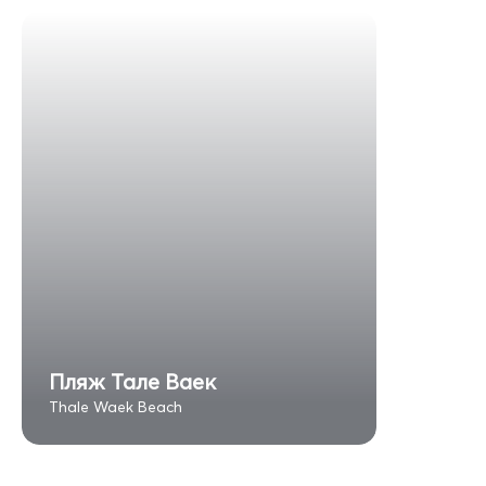
Пляж Тале Ваек
Thale Waek Beach