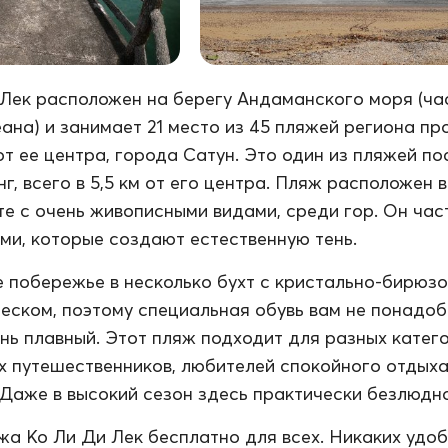
Лек расположен на берегу Андаманского моря (ча
ана) и занимает 21 место из 45 пляжей региона пр
 от ее центра, города Сатун. Это один из пляжей по
г, всего в 5,5 км от его центра. Пляж расположен в
е с очень живописными видами, среди гор. Он час
ми, которые создают естественную тень.
 побережье в несколько бухт с кристально-бирюз
песком, поэтому специальная обувь вам не понадоб
ень плавный. Этот пляж подходит для разных катег
х путешественников, любителей спокойного отдыха
. Даже в высокий сезон здесь практически безлюдно
а Ко Ли Ди Лек бесплатно для всех. Никаких удоб