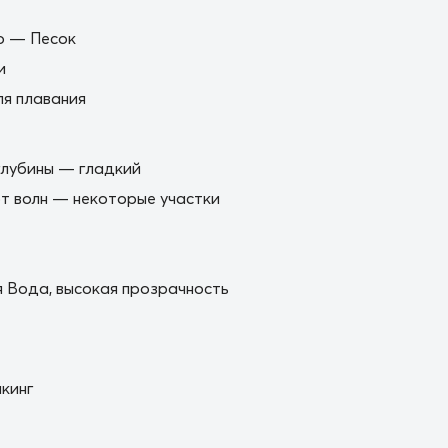
о — Песок
и
я плавания
глубины — гладкий
 волн — некоторые участки
 Вода, высокая прозрачность
кинг