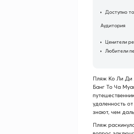
Доступно то
Аудитория
Ценители р
Любители пе
Пляж Ко Ли Ди 
Банг То Ча Муа
путешественник
удаленность от
знают, чем дал
Пляж раскинулс
вопрос заключа