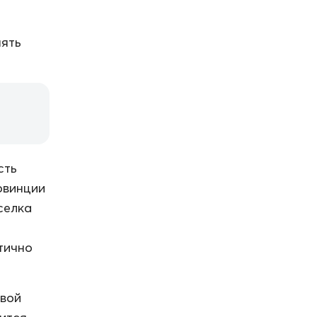
нять
сть
овинции
селка
тично
овой