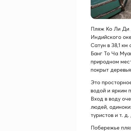
Пляж Ко Ли Ди 
Индийского оке
Сатун в 38,1 км
Банг То Ча Муан
природном мест
покрыт деревья
Это просторное
водой и ярким 
Вход в воду оч
людей, одиноки
туристов и т. д
Побережье пляж