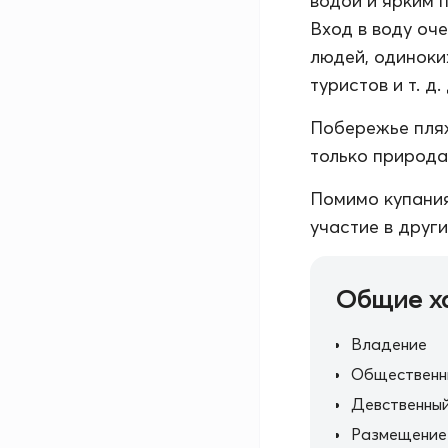
водой и ярким 
Вход в воду оч
людей, одиноки
туристов и т. д
Побережье пляж
только природа.
Помимо купания
участие в друг
Общие х
Владение
Общественн
Девственный
Размещение