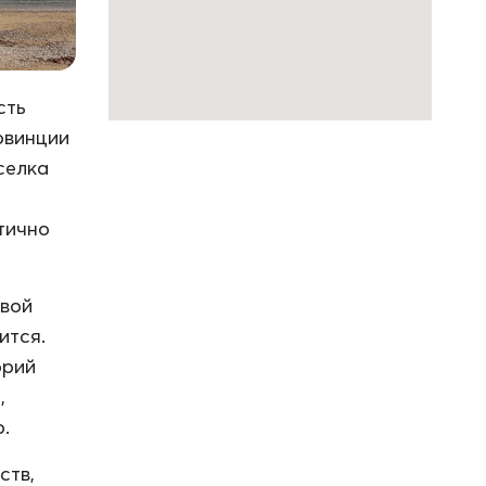
сть
овинции
селка
тично
овой
ится.
орий
,
.
ств,