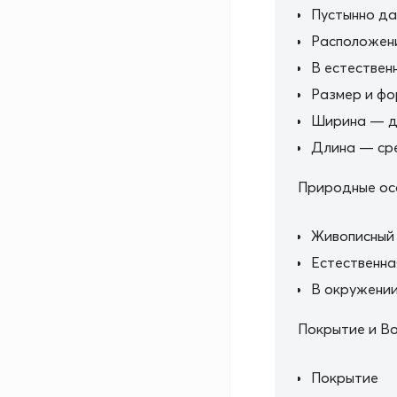
Пустынно да
Расположен
В естествен
Размер и ф
Ширина — д
Длина — сре
Природные ос
Живописный
Естественна
В окружении
Покрытие и В
Покрытие