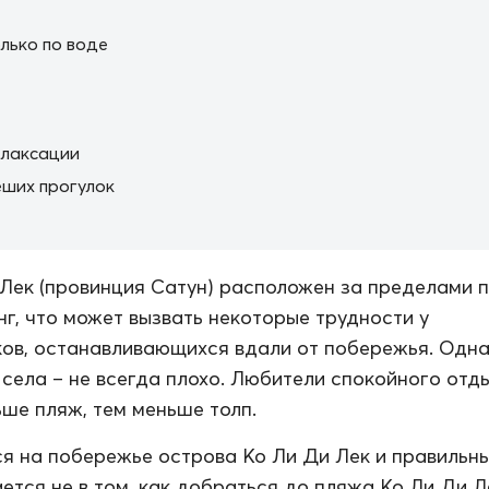
лько по воде
елаксации
ших прогулок
Лек (провинция Сатун) расположен за пределами 
нг, что может вызвать некоторые трудности у
ов, останавливающихся вдали от побережья. Одн
 села – не всегда плохо. Любители спокойного отд
ьше пляж, тем меньше толп.
я на побережье острова Ко Ли Ди Лек и правильн
ется не в том, как добраться до пляжа Ко Ли Ди Ле