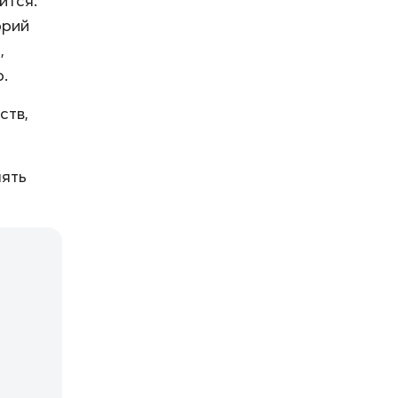
ится.
орий
,
.
ств,
нять