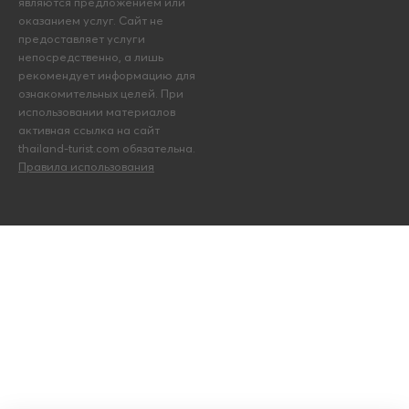
являются предложением или
оказанием услуг. Сайт не
предоставляет услуги
непосредственно, а лишь
рекомендует информацию для
ознакомительных целей. При
использовании материалов
активная ссылка на сайт
thailand-turist.com обязательна.
Правила использования