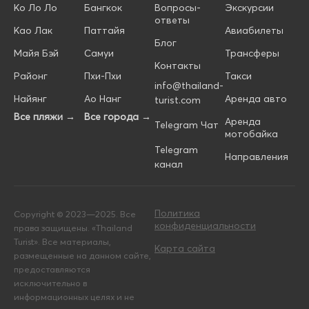
Ко Ло Ло
Бангкок
Вопросы-
Экскурсии
ответы
Као Лак
Паттайя
Авиабилеты
Блог
Майя Бэй
Самуи
Трансферы
Контакты
Районг
Пхи-Пхи
Такси
info@thailand-
Найянг
Ао Нанг
Аренда авто
turist.com
Все пляжи →
Все города →
Аренда
Telegram Чат
мотобайка
Telegram
Направления
канал
Политика
Copyright © 2023—2025. Все
конфиденциальности
права защищены. «Thailand
Turist». Все материалы,
Карта сайта
размещенные на данном сайте,
предоставляются
исключительно в
информационных целях и не