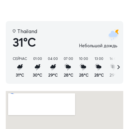
Thailand
31°C
Небольшой дождь
СЕЙЧАС
01:00
04:00
07:00
10:00
13:00
16:00
19
31°C
30°C
29°C
28°C
28°C
28°C
29°C
2