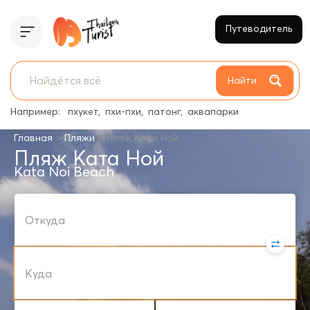
Путеводитель
Найти
Например:
пхукет
пхи-пхи
патонг
аквапарки
>
>
Главная
Пляжи
Пляж Ката Ной
Пляж Ката Ной
Kata Noi Beach