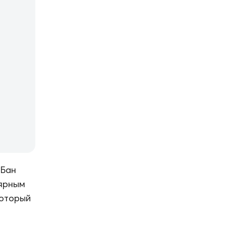
 Бан
лярным
который