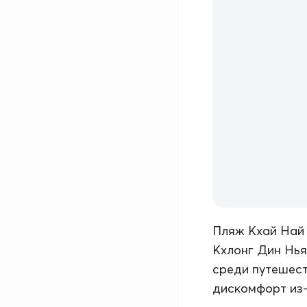
Пляж Кхай Най 
Кхлонг Дин Нья
среди путешест
дискомфорт из-