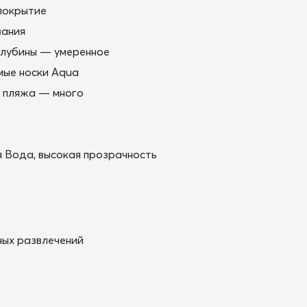
покрытие
вания
глубины — умеренное
мые носки Aqua
 пляжа — много
 Вода, высокая прозрачность
ых развлечений