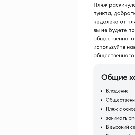
Пляж раскинулс
пункта, добрат
недалеко от пл
вы не будете п
общественного 
используйте на
общественного 
Общие х
Владение
Общественн
Пляж с осно
занимать an
В высокий с