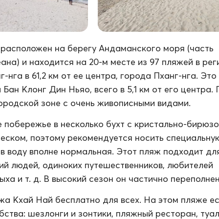
расположен на берегу Андаманского моря (часть
ана) и находится на 20-м месте из 97 пляжей в рег
-нга в 61,2 км от ее центра, города Пханг-нга. Это
Бан Клонг Дин Ньяо, всего в 5,1 км от его центра.
ородской зоне с очень живописными видами.
 побережье в несколько бухт с кристально-бирюз
песком, поэтому рекомендуется носить специальную
 в воду вполне нормальная. Этот пляж подходит дл
ий людей, одиноких путешественников, любителей
ха и т. д. В высокий сезон он частично переполнен
а Кхай Най бесплатно для всех. На этом пляже ес
ства: шезлонги и зонтики, пляжный ресторан, туал