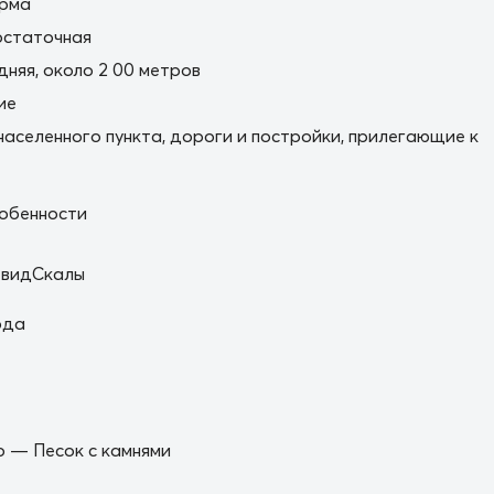
орма
остаточная
дняя, около 2 00 метров
ие
населенного пункта, дороги и постройки, прилегающие к
обенности
 видСкалы
ода
 — Песок с камнями