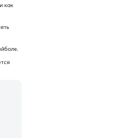
и как
нять
.
ейболе.
ется