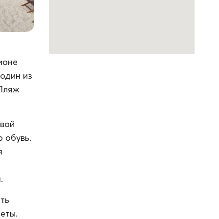
ионе
 один из
 Пляж
овой
 обувь.
я
.
ть
еты.