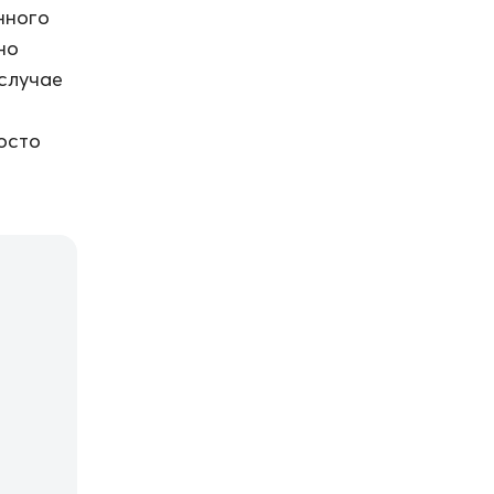
нного
но
 случае
осто