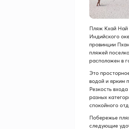
Пляж Кхай Най 
Индийского оке
провинции Пханг
пляжей поселка 
расположен в г
Это просторное
водой и ярким 
Резкость входа
разных категор
спокойного отды
Побережье пляж
следующие удоб