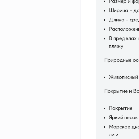
Размер и ф
Ширина – д
Длина – сре
Расположен
В пределах 
пляжу
Природные ос
Живописный
Покрытие и В
Покрытие
Яркий песок
Морское дно
ли >