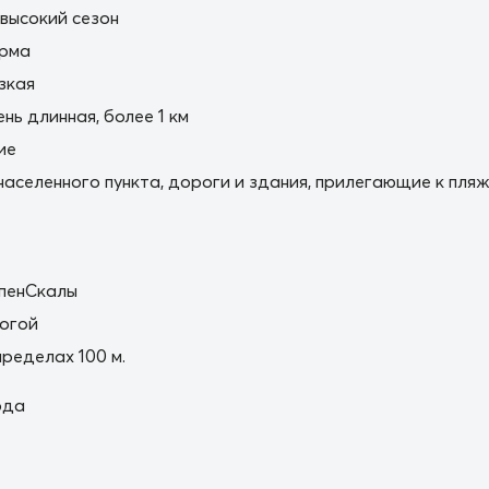
 высокий сезон
орма
зкая
нь длинная, более 1 км
ие
населенного пункта, дороги и здания, прилегающие к пля
упенСкалы
огой
пределах 100 м.
ода