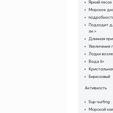
Яркий песок
Морское дн
подробност
Подходит дл
ли >
Длинная при
Увеличение 
Лодки возле
Вода li>
Кристальная
Бирюзовый
Активность
Sup-surfing
Морской кая