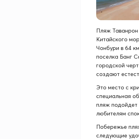
Пляж Таванрон 
Китайского мор
Чонбури в 64 к
поселка Банг Са
городской черт
создают естест
Это место с кр
специальная об
пляж подойдет 
любителям спок
Побережье пляж
следующие удоб