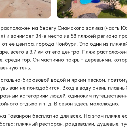
расположен на берегу Сиамского залива (часть Ю
я) и занимает 34-е место из 58 пляжей региона пр
м от ее центра, города Чонбури. Это один из пляже
ре, всего в 3,7 км от его центра. Пляж расположен
е, среди гор. Он частично покрыт деревьями, кото
венную тень.
истально-бирюзовой водой и ярким песком, поэтом
увь вам не понадобится. Вход в воду очень плавны
разным категориям людей, одиноким путешественн
ойного отдыха и т. д. В сезон здесь малолюдно.
а Таванрон бесплатно для всех. На этом пляже е
ства: пляжный ресторан, раздевалки, душевые, ту