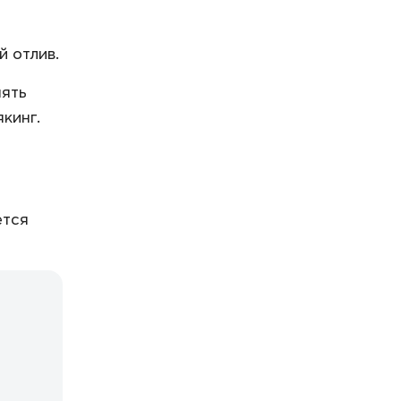
 отлив.
нять
кинг.
ется