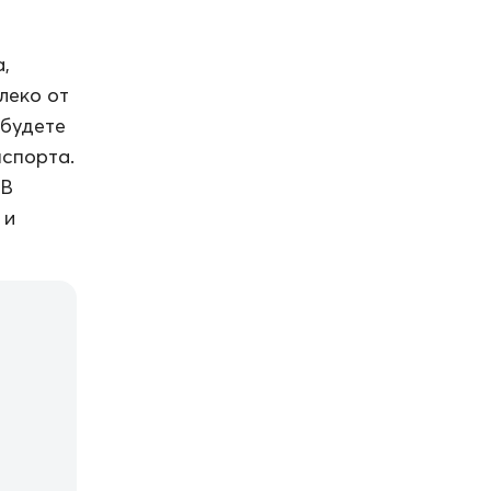
,
леко от
 будете
нспорта.
 В
 и