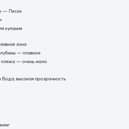
о — Песок
и
я купания
ливная зона
глубины — плавное
 пляжа — очень мало
 Вода, высокая прозрачность
кинг