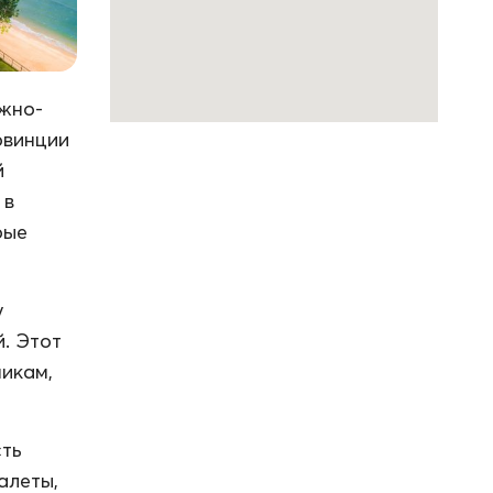
жно-
овинции
й
 в
рые
у
й. Этот
икам,
сть
алеты,