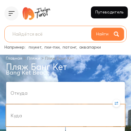
Путеводитель
Найти
Например:
пхукет
пхи-пхи
патонг
аквапарки
>
>
Главная
Пляжи
Пляж Банг Кет
Пляж Банг Кет
Bang Ket Beach