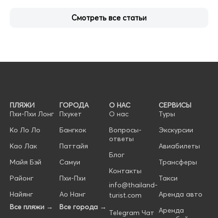
Смотреть все статьи
ПЛЯЖИ
ГОРОДА
О НАС
СЕРВИСЫ
Пхи-Пхи Лонг
Пхукет
О нас
Туры
Ко Ло Ло
Бангкок
Вопросы-
Экскурсии
ответы
Као Лак
Паттайя
Авиабилеты
Блог
Майя Бэй
Самуи
Трансферы
Контакты
Районг
Пхи-Пхи
Такси
info@thailand-
Найянг
Ао Нанг
Аренда авто
turist.com
Все пляжи →
Все города →
Аренда
Telegram Чат