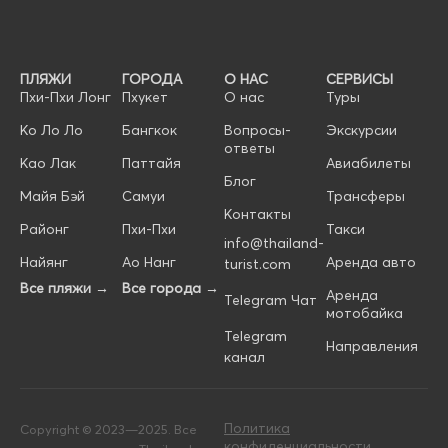
ПЛЯЖИ
ГОРОДА
О НАС
СЕРВИСЫ
Пхи-Пхи Лонг
Пхукет
О нас
Туры
Ко Ло Ло
Бангкок
Вопросы-
Экскурсии
ответы
Као Лак
Паттайя
Авиабилеты
Блог
Майя Бэй
Самуи
Трансферы
Контакты
Районг
Пхи-Пхи
Такси
info@thailand-
Найянг
Ао Нанг
Аренда авто
turist.com
Все пляжи →
Все города →
Аренда
Telegram Чат
мотобайка
Telegram
Направления
канал
Политика
Copyright © 2023—2025. Все
конфиденциальности