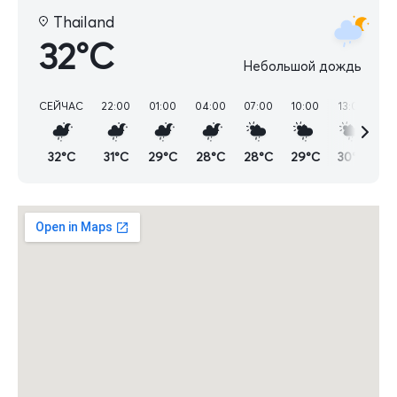
Thailand
32°C
Небольшой дождь
СЕЙЧАС
22:00
01:00
04:00
07:00
10:00
13:00
16
32°C
31°C
29°C
28°C
28°C
29°C
30°C
2