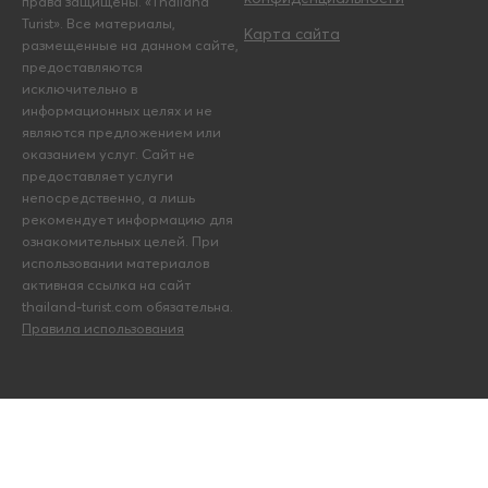
права защищены. «Thailand
Turist». Все материалы,
Карта сайта
размещенные на данном сайте,
предоставляются
исключительно в
информационных целях и не
являются предложением или
оказанием услуг. Сайт не
предоставляет услуги
непосредственно, а лишь
рекомендует информацию для
ознакомительных целей. При
использовании материалов
активная ссылка на сайт
thailand-turist.com обязательна.
Правила использования