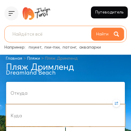
Путеводитель
Найти
Например:
пхукет
пхи-пхи
патонг
аквапарки
>
>
Главная
Пляжи
Пляж Дримленд
Пляж Дримленд
Dreamland Beach