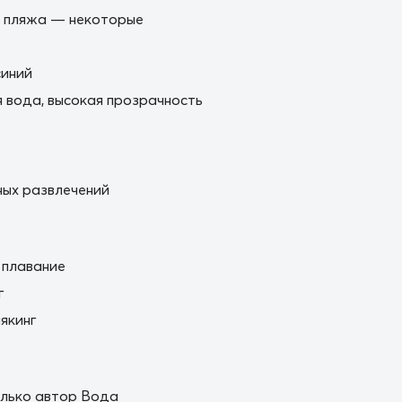
е пляжа — некоторые
синий
 вода, высокая прозрачность
ых развлечений
 плавание
г
якинг
лько автор Вода