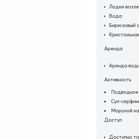
Лодки возл
Вода
Бирюзовый 
Кристальная
Аренда
Аренда водн
Активность
Подводное
Суп-серфин
Морской ка
Доступ
Доступно то