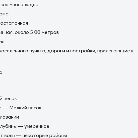
езон многолюдно
орма
остаточная
нная, около 5 00 метров
ие
населенного пункта, дороги и постройки, прилегающие к
а
й песок
о — Мелкий песок
плавании
глубины — умеренное
т волн — некоторые районы