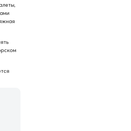
алеты,
дами
ляжная
нять
орском
ется