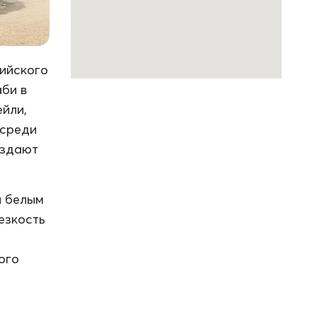
ийского
аби в
ейли,
 среди
оздают
и белым
езкость
ого