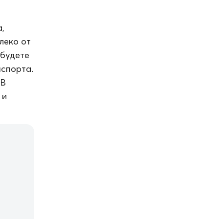
,
леко от
 будете
нспорта.
 В
 и