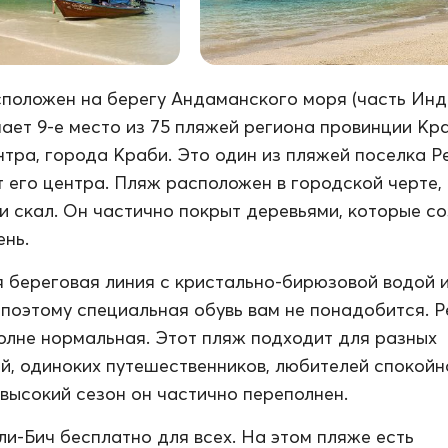
положен на берегу Андаманского моря (часть Инд
мает 9-е место из 75 пляжей региона провинции Кр
ентра, города Краби. Это один из пляжей поселка Р
от его центра. Пляж расположен в городской черте,
ии скал. Он частично покрыт деревьями, которые с
ень.
 береговая линия с кристально-бирюзовой водой 
 поэтому специальная обувь вам не понадобится. Р
полне нормальная. Этот пляж подходит для разных
й, одиноких путешественников, любителей спокойн
В высокий сезон он частично переполнен.
и-Бич бесплатно для всех. На этом пляже есть