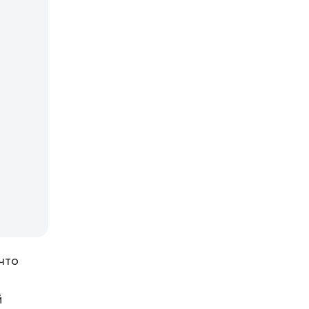
что
й