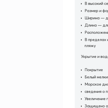
В высокий с
Размер и ф
Ширина — д
Длина — дли
Расположен
В пределах 
пляжу
Укрытие и вод
Покрытие
Белый мелки
Морское дн
сведения о 
Увеличение 
Защищено о