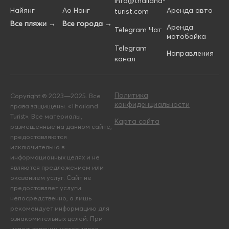
info@thailand-
Найянг
Ао Нанг
Аренда авто
turist.com
Все пляжи →
Все города →
Аренда
Telegram Чат
мотобайка
Telegram
Направления
канал
Политика
Copyright © 2023—2025. Все
конфиденциальности
права защищены. «Thailand
Turist». Все материалы,
Карта сайта
размещенные на данном сайте,
предоставляются
исключительно в
информационных целях и не
являются предложением или
оказанием услуг. Сайт не
предоставляет услуги
непосредственно, а лишь
рекомендует информацию для
ознакомительных целей. При
использовании материалов