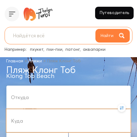
Путеводитель
Найти
Например:
пхукет
пхи-пхи
патонг
аквапарки
>
>
Главная
Пляжи
Пляж Клонг Тоб
Пляж Клонг Тоб
Klong Tob Beach