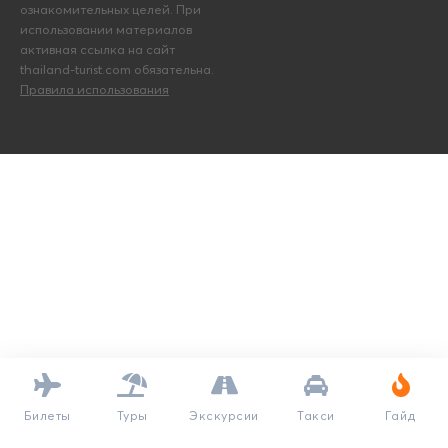
ознакомительных целей. При
использовании материалов
активная ссылка на сайт
thailand-turist.com обязательна.
Правила использования
Билеты
Туры
Экскурсии
Такси
Гайд