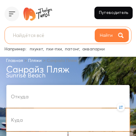
Путеводитель
Найти
Например:
пхукет
пхи-пхи
патонг
аквапарки
>
>
Главная
Пляжи
Санрайз Пляж
Санрайз Пляж
Sunrise Beach