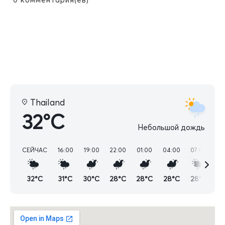
Thailand
32°C
Небольшой дождь
СЕЙЧАС
16:00
19:00
22:00
01:00
04:00
07:00
10
32°C
31°C
30°C
28°C
28°C
28°C
28°C
2