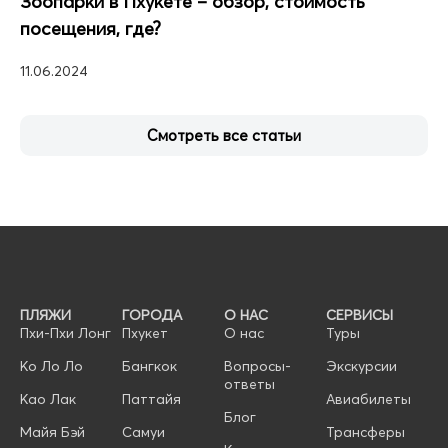
Зоопарки в Пхукете – обзор, стоимость
посещения, где?
11.06.2024
Смотреть все статьи
ПЛЯЖИ
ГОРОДА
О НАС
СЕРВИСЫ
Пхи-Пхи Лонг
Пхукет
О нас
Туры
Ко Ло Ло
Бангкок
Вопросы-
Экскурсии
ответы
Као Лак
Паттайя
Авиабилеты
Блог
Майя Бэй
Самуи
Трансферы