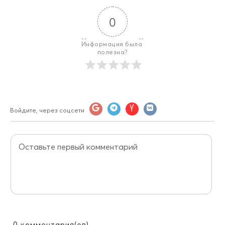
0
Информация была 
полезна?
Войдите, через соцсети
0
комментария(ев)