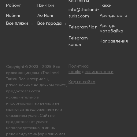
Контакты
Районг
Пхи-Пхи
Такси
info@thailand-
Найянг
Ао Нанг
Аренда авто
turist.com
Все пляжи →
Все города →
Аренда
Telegram Чат
мотобайка
Telegram
Направления
канал
Политика
Copyright © 2023—2025. Все
конфиденциальности
права защищены. «Thailand
Turist». Все материалы,
Карта сайта
размещенные на данном сайте,
предоставляются
исключительно в
информационных целях и не
являются предложением или
оказанием услуг. Сайт не
предоставляет услуги
непосредственно, а лишь
рекомендует информацию для