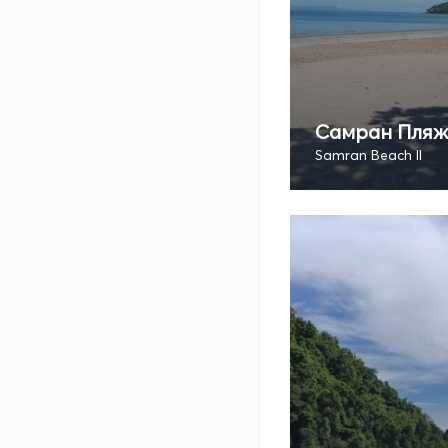
Самран Пляж 
Samran Beach II