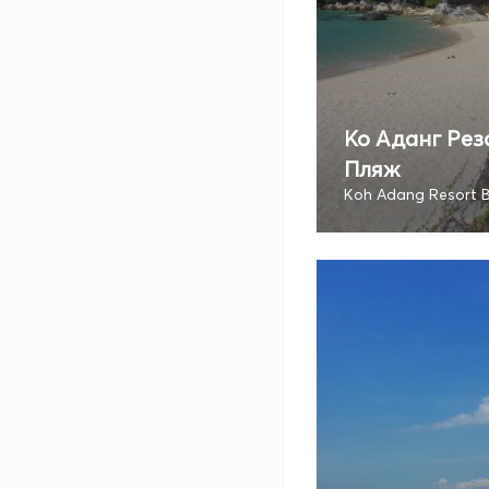
Ко Аданг Рез
Пляж
Koh Adang Resort 