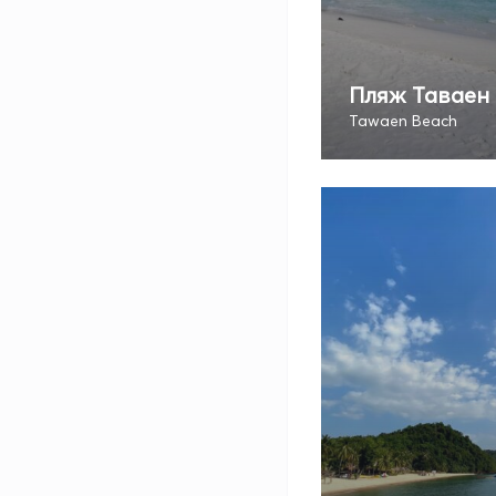
Пляж Таваен
Tawaen Beach