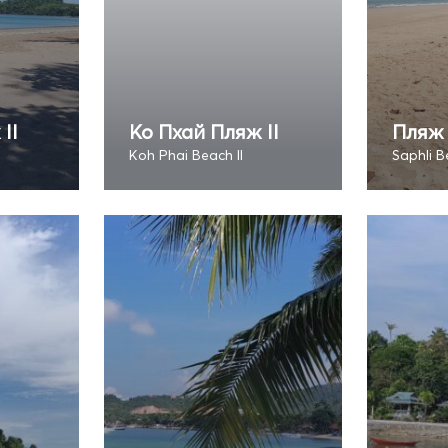
II
Ко Пхай Пляж II
Пляж
Koh Phai Beach II
Saphli 