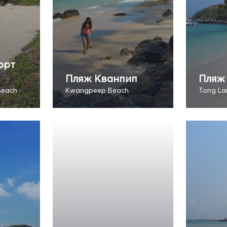
орт
Пляж Кванпип
Пляж 
Beach
Kwangpeep Beach
Tong La