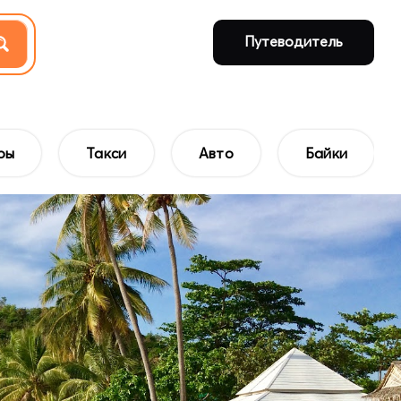
Путеводитель
ры
Такси
Авто
Байки
Так легче найти самый дешёвый билет
 в Сиамском заливе»
курсии
Озеро Чео Лан и лес Та Пом: открыть заповедный Таиланд
Эко-тур в питомник слонов и к водопаду Хуай То
Путешествие к островам Пода, Хаи, Таб и Рейли
Дайвинг для новичков: пробное погружение