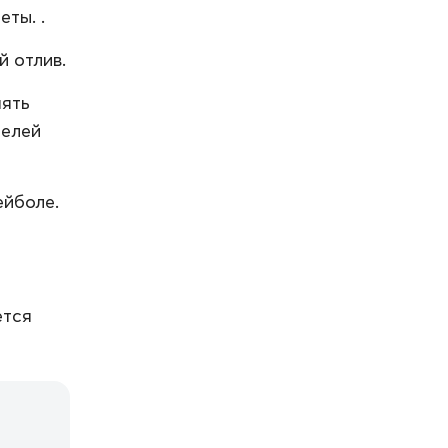
ты. .
 отлив.
нять
телей
ейболе.
ется