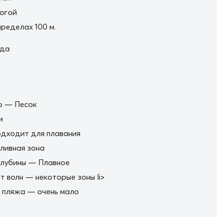
огой
пределах 100 м.
ода
о — Песок
и
дходит для плавания
ливная зона
глубины — Плавное
 волн — некоторые зоны li>
 пляжа — очень мало