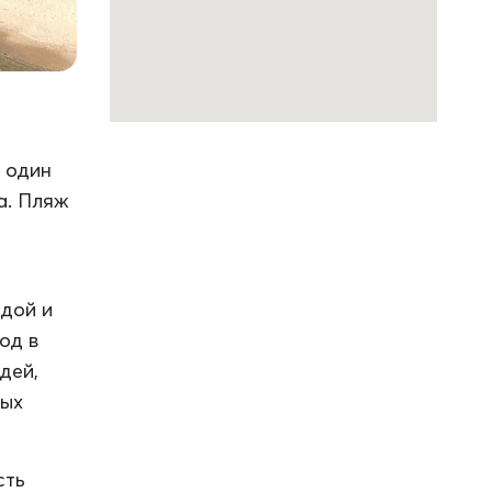
о один
а. Пляж
дой и
од в
дей,
лых
сть