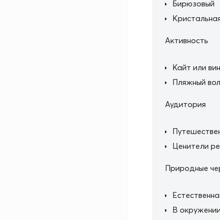
Бирюзовый
Кристальная
Активность
Кайт или ви
Пляжный во
Аудитория
Путешестве
Ценители р
Природные че
Естественна
В окружении