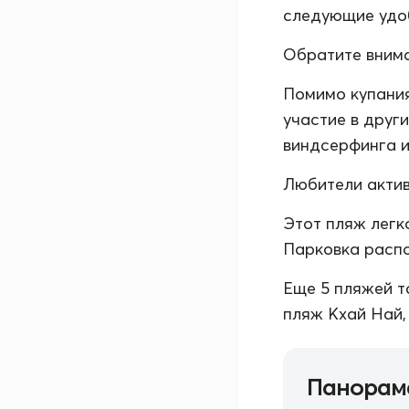
следующие удоб
Обратите внима
Помимо купания
участие в друг
виндсерфинга и
Любители актив
Этот пляж легк
Парковка распо
Еще 5 пляжей т
пляж Кхай Най,
Панорам