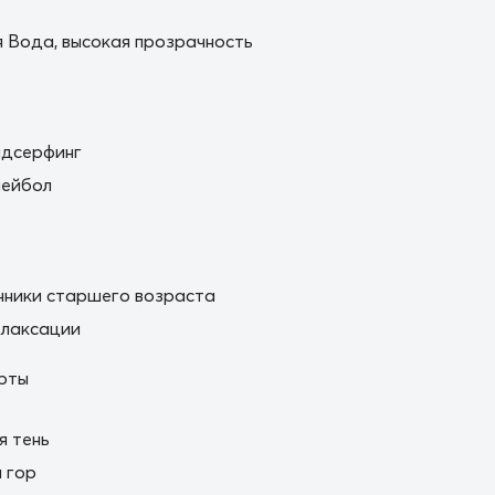
 Вода, высокая прозрачность
ндсерфинг
лейбол
нники старшего возраста
елаксации
рты
я тень
 гор