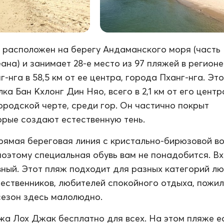
расположен на берегу Андаманского моря (часть
ана) и занимает 28-е место из 97 пляжей в регионе
-нга в 58,5 км от ее центра, города Пханг-нга. Эт
ка Бан Кхлонг Дин Няо, всего в 2,1 км от его центр
ородской черте, среди гор. Он частично покрыт
орые создают естественную тень.
рямая береговая линия с кристально-бирюзовой во
поэтому специальная обувь вам не понадобится. Вх
вный. Этот пляж подходит для разных категорий лю
ественников, любителей спокойного отдыха, пожи
 сезон здесь малолюдно.
а Лох Джак бесплатно для всех. На этом пляже е