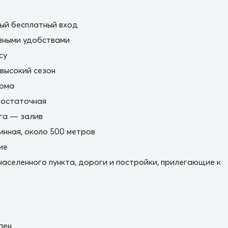
ый бесплатный вход
вными удобствами
cy
 высокий сезон
орма
остаточная
га — залив
нная, около 500 метров
ие
населенного пункта, дороги и постройки, прилегающие к
пен