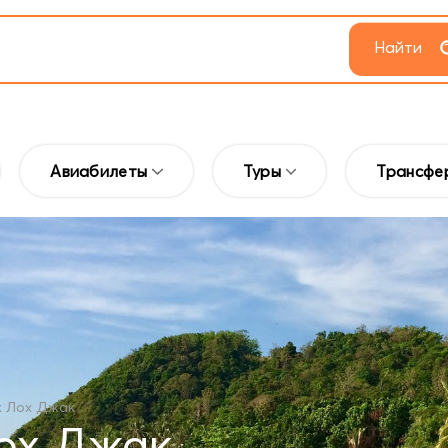
Найти
Авиабилеты
Туры
Трансфе
латное сравнение цен на авиабилеты из России в Таиланд от 29 367 ₽.
кторов, таких как сезонность, категория отеля, включенные услуги и длительность путешествия.
ой прекрасной страны.
Экскурсия «Рай
Большой Будда, Храм Плай Лаем, магический сад и многое другое — на автомобильной обзорной экс
 Лох Джак
ох Джак