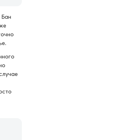
 Бан
аже
точно
ье.
нного
но
 случае
осто