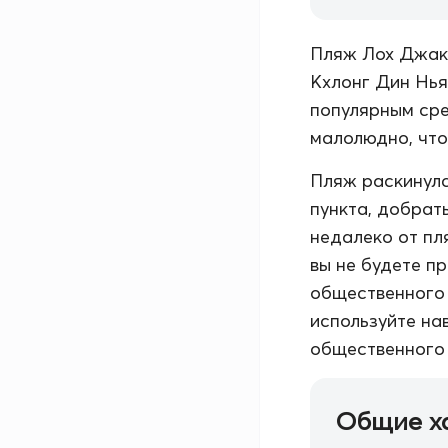
Пляж Лох Джак 
Кхлонг Дин Нья
популярным сре
малолюдно, что
Пляж раскинулс
пункта, добрат
недалеко от пл
вы не будете п
общественного 
используйте на
общественного 
Общие х