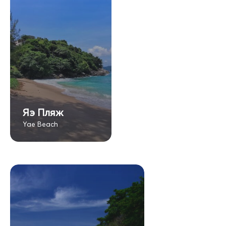
Яэ Пляж
Yae Beach