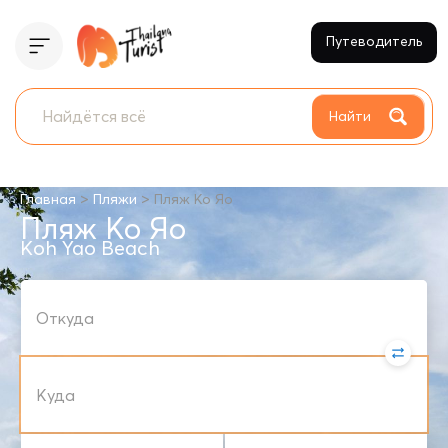
Путеводитель
Найти
>
>
Главная
Пляжи
Пляж Ко Яо
Пляж Ко Яо
Koh Yao Beach