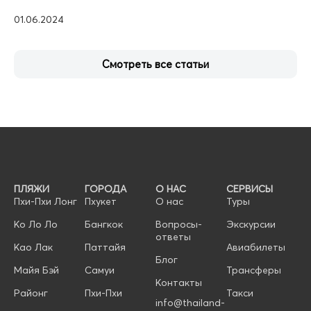
01.06.2024
Смотреть все статьи
ПЛЯЖИ
ГОРОДА
О НАС
СЕРВИСЫ
Пхи-Пхи Лонг
Пхукет
О нас
Туры
Ко Ло Ло
Бангкок
Вопросы-
Экскурсии
ответы
Као Лак
Паттайя
Авиабилеты
Блог
Майя Бэй
Самуи
Трансферы
Контакты
Районг
Пхи-Пхи
Такси
info@thailand-