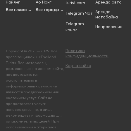
Найянг
Ао Нанг
Аренда авто
turist.com
Все пляжи →
Все города →
Аренда
Telegram Чат
мотобайка
Telegram
Направления
канал
Политика
Copyright © 2023—2025. Все
конфиденциальности
права защищены. «Thailand
Turist». Все материалы,
Карта сайта
размещенные на данном сайте,
предоставляются
исключительно в
информационных целях и не
являются предложением или
оказанием услуг. Сайт не
предоставляет услуги
непосредственно, а лишь
рекомендует информацию для
ознакомительных целей. При
использовании материалов