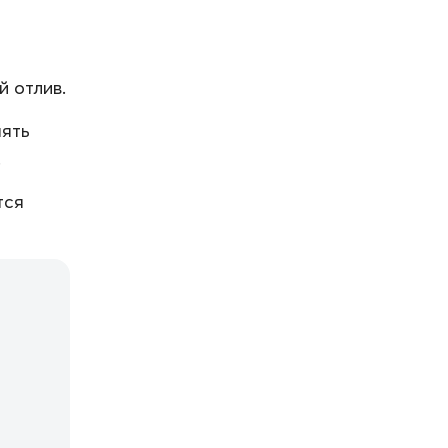
 отлив.
нять
.
тся