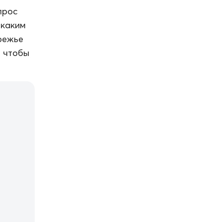
прос
 каким
режье
и чтобы