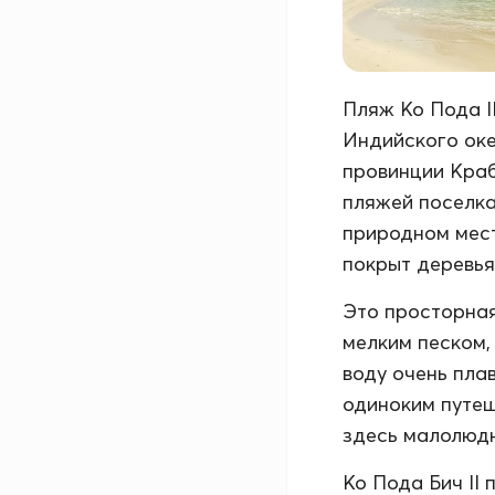
Пляж Ко Пода I
Индийского оке
провинции Краби
пляжей поселка 
природном мест
покрыт деревья
Это просторная
мелким песком,
воду очень пла
одиноким путеш
здесь малолюд
Ко Пода Бич II