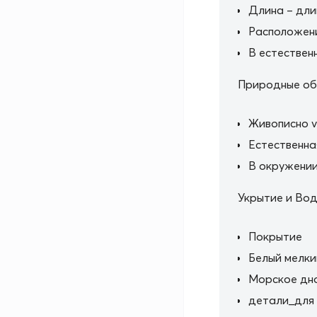
Длина – дли
Расположен
В естествен
Природные об
Живописно v
Естественна
В окружении
Укрытие и Во
Покрытие
Белый мелки
Морское дн
детали_для 