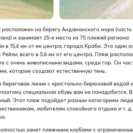
I расположен на берегу Андаманского моря (часть
ана) и занимает 25-е место из 75 пляжей региона
 в 15,4 км от ее центра, города Краби. Это один и
Рейли, всего в 5,6 км от его центра. Пляж располо
е с очень живописными видами, среди гор. Он час
ми, которые создают естественную тень.
 береговая линия с кристально-бирюзовой водой 
 поэтому специальная обувь вам не понадобится. В
вный. Этот пляж подойдет разным категориям люде
ественникам, любителям спокойного отдыха и т. д.
но.
 полностью занят пляжными клубами с ограниченны