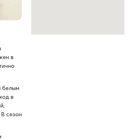
з
жен в
тично
и белым
ход в
й,
 В сезон
м