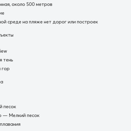
нная, около 500 метров
ие
ной среде на пляже нет дорог или построек
ъекты
iew
я тень
 гор
да
й песок
о — Мелкий песок
плавания