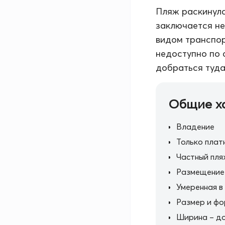
Пляж раскинулс
заключается не 
видом транспор
недоступно по 
добраться туда
Общие х
Владение
Только плат
Частный пля
Размещение
Умеренная в
Размер и ф
Ширина – д