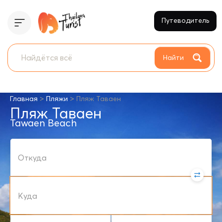
Путеводитель
Найти
>
>
Главная
Пляжи
Пляж Таваен
Пляж Таваен
Tawaen Beach