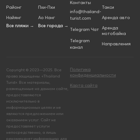
Контакты
Районг
Пхи-Пхи
Такси
info@thailand-
Найянг
Ао Нанг
Аренда авто
turist.com
Все пляжи →
Все города →
Аренда
Telegram Чат
мотобайка
Telegram
Направления
канал
Политика
Copyright © 2023—2025. Все
конфиденциальности
права защищены. «Thailand
Turist». Все материалы,
Карта сайта
размещенные на данном сайте,
предоставляются
исключительно в
информационных целях и не
являются предложением или
оказанием услуг. Сайт не
предоставляет услуги
непосредственно, а лишь
рекомендует информацию для