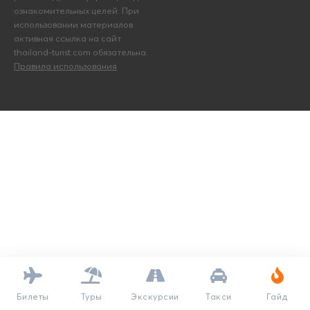
ознакомительных целей. При
использовании материалов
активная ссылка на сайт
thailand-turist.com обязательна.
Правила использования
Билеты
Туры
Экскурсии
Такси
Гайд