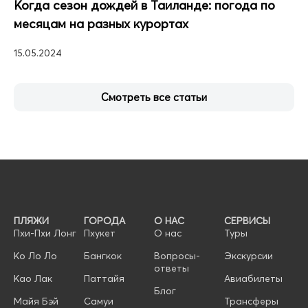
Когда сезон дождей в Таиланде: погода по
месяцам на разных курортах
15.05.2024
Смотреть все статьи
ПЛЯЖИ
ГОРОДА
О НАС
СЕРВИСЫ
Пхи-Пхи Лонг
Пхукет
О нас
Туры
Ко Ло Ло
Бангкок
Вопросы-
Экскурсии
ответы
Као Лак
Паттайя
Авиабилеты
Блог
Майя Бэй
Самуи
Трансферы