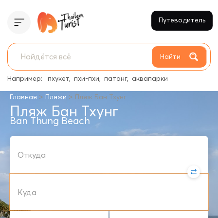
Путеводитель
Найти
Например:
пхукет
пхи-пхи
патонг
аквапарки
>
>
Главная
Пляжи
Пляж Бан Тхунг
Пляж Бан Тхунг
Ban Thung Beach