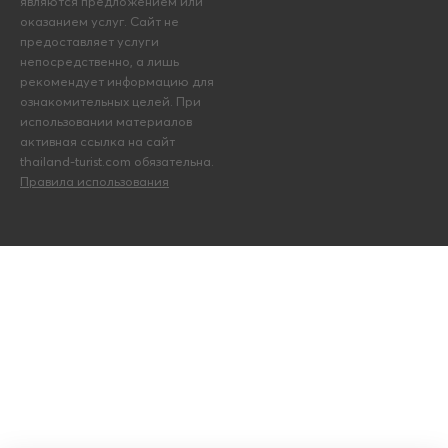
являются предложением или
оказанием услуг. Сайт не
предоставляет услуги
непосредственно, а лишь
рекомендует информацию для
ознакомительных целей. При
использовании материалов
активная ссылка на сайт
thailand-turist.com обязательна.
Правила использования