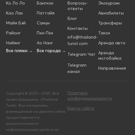
Ко Ло Ло
Бангкок
Вопросы-
Экскурсии
ответы
Као Лак
Паттайя
Авиабилеты
Блог
Майя Бэй
Самуи
Трансферы
Контакты
Районг
Пхи-Пхи
Такси
info@thailand-
Найянг
Ао Нанг
Аренда авто
turist.com
Все пляжи →
Все города →
Аренда
Telegram Чат
мотобайка
Telegram
Направления
канал
Политика
Copyright © 2023—2025. Все
конфиденциальности
права защищены. «Thailand
Turist». Все материалы,
Карта сайта
размещенные на данном сайте,
предоставляются
исключительно в
информационных целях и не