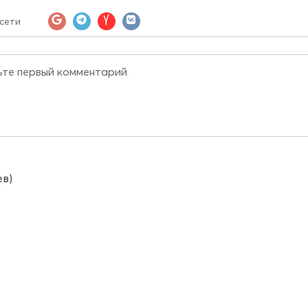
сети
ев)