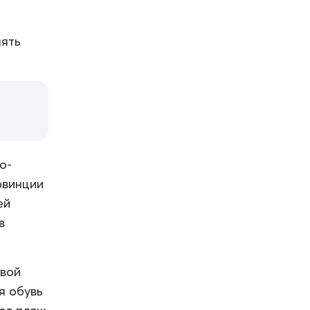
нять
о-
овинции
ей
в
овой
я обувь