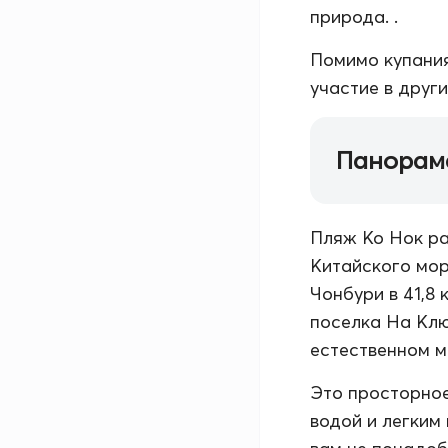
природа. .
Помимо купания
участие в друг
Панорам
Пляж Ко Нок ра
Китайского мор
Чонбури в 41,8 
поселка На Клюя
естественном м
Это просторное
водой и легким