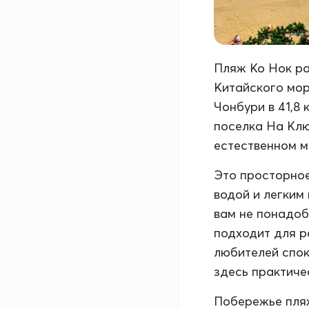
Пляж Ко Нок ра
Китайского мор
Чонбури в 41,8 
поселка На Клюя
естественном м
Это просторное
водой и легким
вам не понадоб
подходит для р
любителей спок
здесь практиче
Побережье пляж