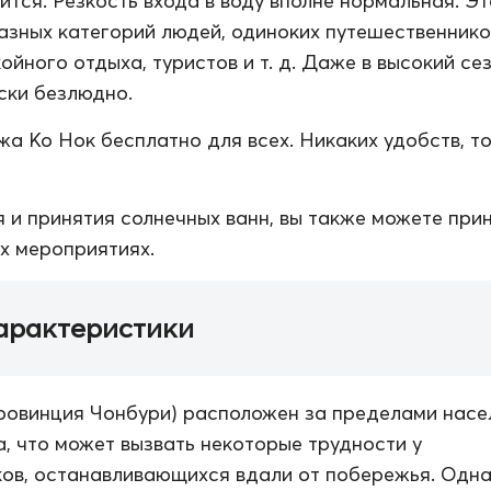
ится. Резкость входа в воду вполне нормальная. Э
азных категорий людей, одиноких путешественнико
ойного отдыха, туристов и т. д. Даже в высокий се
ски безлюдно.
а Ко Нок бесплатно для всех. Никаких удобств, т
 и принятия солнечных ванн, вы также можете при
их мероприятиях.
арактеристики
ровинция Чонбури) расположен за пределами насе
а, что может вызвать некоторые трудности у
ов, останавливающихся вдали от побережья. Одн