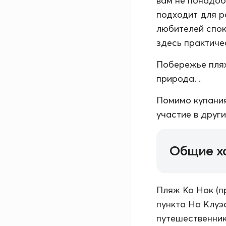
вам не понадоб
подходит для р
любителей спок
здесь практиче
Побережье пляж
природа. .
Помимо купания
участие в друг
Общие х
Пляж Ко Нок (п
пункта На Клуэ
путешественник