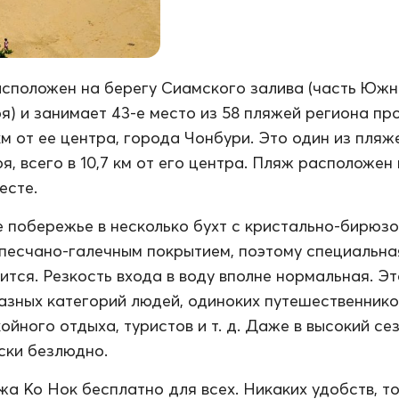
сположен на берегу Сиамского залива (часть Южн
я) и занимает 43-е место из 58 пляжей региона пр
км от ее центра, города Чонбури. Это один из пляж
, всего в 10,7 км от его центра. Пляж расположен 
есте.
 побережье в несколько бухт с кристально-бирюз
 песчано-галечным покрытием, поэтому специальна
ится. Резкость входа в воду вполне нормальная. Э
азных категорий людей, одиноких путешественнико
ойного отдыха, туристов и т. д. Даже в высокий се
ски безлюдно.
а Ко Нок бесплатно для всех. Никаких удобств, т