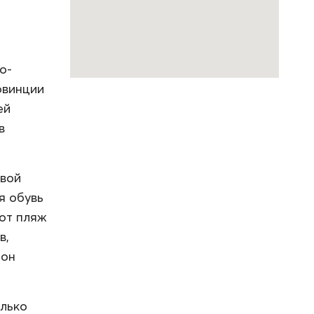
о-
овинции
ей
в
овой
я обувь
тот пляж
в,
зон
олько