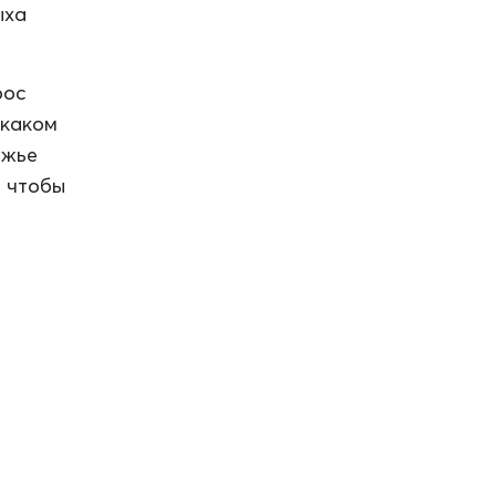
ыха
рос
 каком
ежье
и чтобы