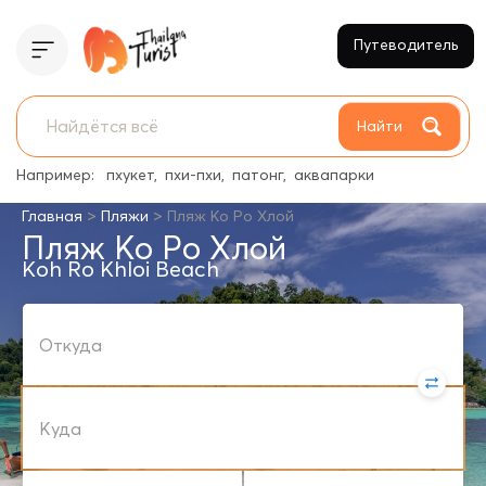
Путеводитель
Найти
Например:
пхукет
пхи-пхи
патонг
аквапарки
>
>
Главная
Пляжи
Пляж Ко Ро Хлой
Пляж Ко Ро Хлой
Koh Ro Khloi Beach