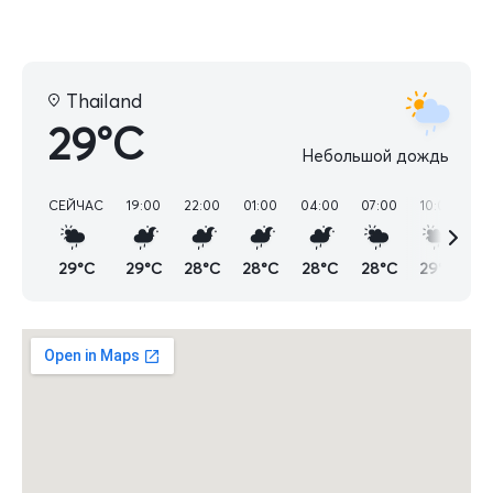
Thailand
29°C
Небольшой дождь
СЕЙЧАС
19:00
22:00
01:00
04:00
07:00
10:00
13
29°C
29°C
28°C
28°C
28°C
28°C
29°C
3