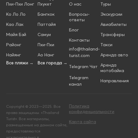
Пхи-Пхи Лонг
Пхукет
О нас
Туры
Ко Ло Ло
Бангкок
Вопросы-
Экскурсии
ответы
Као Лак
Паттайя
Авиабилеты
Блог
Майя Бэй
Самуи
Трансферы
Контакты
Районг
Пхи-Пхи
Такси
info@thailand-
Найянг
Ао Нанг
Аренда авто
turist.com
Все пляжи →
Все города →
Аренда
Telegram Чат
мотобайка
Telegram
Направления
канал
Политика
Copyright © 2023—2025. Все
конфиденциальности
права защищены. «Thailand
Turist». Все материалы,
Карта сайта
размещенные на данном сайте,
предоставляются
исключительно в