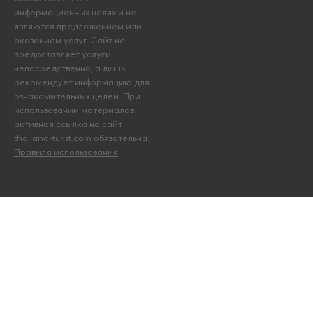
информационных целях и не
являются предложением или
оказанием услуг. Сайт не
предоставляет услуги
непосредственно, а лишь
рекомендует информацию для
ознакомительных целей. При
использовании материалов
активная ссылка на сайт
thailand-turist.com обязательна.
Правила использования