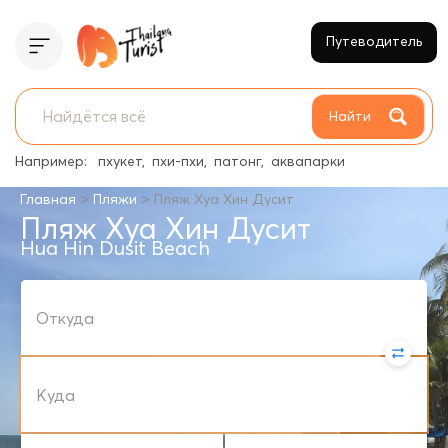
Путеводитель
Найти
Например:
пхукет
пхи-пхи
патонг
аквапарки
>
>
Главная
Пляжи
Пляж Хуа Хин Дусит
Пляж Хуа Хин Дусит
Hua Hin Dusit Beach