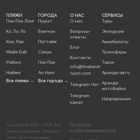
ПЛЯЖИ
ГОРОДА
О НАС
СЕРВИСЫ
Пхи-Пхи Лонг
Пхукет
О нас
Туры
Ко Ло Ло
Бангкок
Вопросы-
Экскурсии
ответы
Као Лак
Паттайя
Авиабилеты
Блог
Майя Бэй
Самуи
Трансферы
Контакты
Районг
Пхи-Пхи
Такси
info@thailand-
Найянг
Ао Нанг
Аренда авто
turist.com
Все пляжи →
Все города →
Аренда
Telegram Чат
мотобайка
Telegram
Направления
канал
Политика
Copyright © 2023—2025. Все
конфиденциальности
права защищены. «Thailand
Turist». Все материалы,