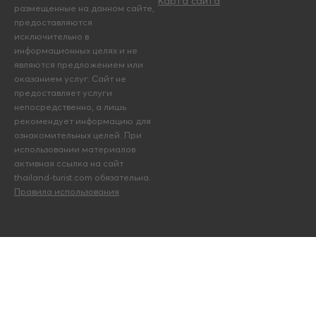
Карта сайта
размещенные на данном сайте,
предоставляются
исключительно в
информационных целях и не
являются предложением или
оказанием услуг. Сайт не
предоставляет услуги
непосредственно, а лишь
рекомендует информацию для
ознакомительных целей. При
использовании материалов
активная ссылка на сайт
thailand-turist.com обязательна.
Правила использования