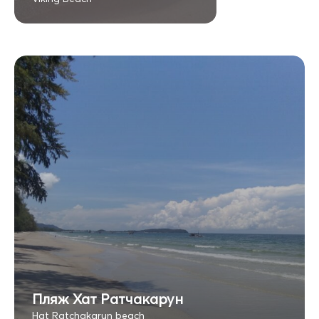
Пляж Хат Ратчакарун
Hat Ratchakarun beach