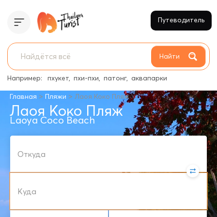
Путеводитель
Найти
Например:
пхукет
пхи-пхи
патонг
аквапарки
>
>
Главная
Пляжи
Лаоя Коко Пляж
Лаоя Коко Пляж
Laoya Coco Beach