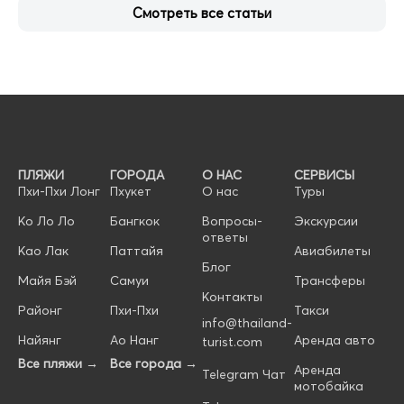
Смотреть все статьи
ПЛЯЖИ
ГОРОДА
О НАС
СЕРВИСЫ
Пхи-Пхи Лонг
Пхукет
О нас
Туры
Ко Ло Ло
Бангкок
Вопросы-
Экскурсии
ответы
Као Лак
Паттайя
Авиабилеты
Блог
Майя Бэй
Самуи
Трансферы
Контакты
Районг
Пхи-Пхи
Такси
info@thailand-
Найянг
Ао Нанг
Аренда авто
turist.com
Все пляжи →
Все города →
Аренда
Telegram Чат
мотобайка