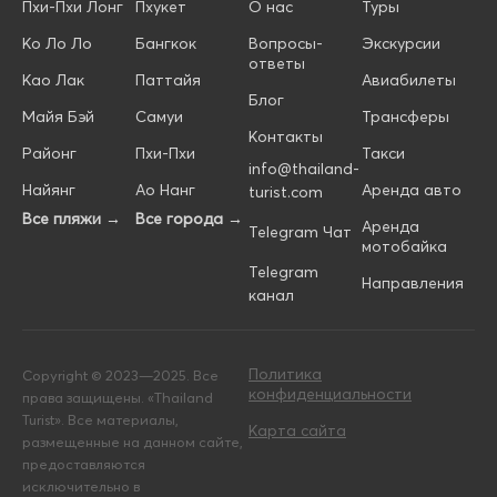
Пхи-Пхи Лонг
Пхукет
О нас
Туры
Ко Ло Ло
Бангкок
Вопросы-
Экскурсии
ответы
Као Лак
Паттайя
Авиабилеты
Блог
Майя Бэй
Самуи
Трансферы
Контакты
Районг
Пхи-Пхи
Такси
info@thailand-
Найянг
Ао Нанг
Аренда авто
turist.com
Все пляжи →
Все города →
Аренда
Telegram Чат
мотобайка
Telegram
Направления
канал
Политика
Copyright © 2023—2025. Все
конфиденциальности
права защищены. «Thailand
Turist». Все материалы,
Карта сайта
размещенные на данном сайте,
предоставляются
исключительно в