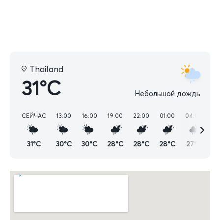
Thailand
31°C
Небольшой дождь
СЕЙЧАС
13:00
16:00
19:00
22:00
01:00
04:00
07
31°C
30°C
30°C
28°C
28°C
28°C
27°C
2