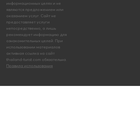
информационных целях и не
являются предложением или
оказанием услуг. Сайт не
предоставляет услуги
непосредственно, а лишь
рекомендует информацию для
ознакомительных целей. При
использовании материалов
активная ссылка на сайт
thailand-turist.com обязательна.
Правила использования