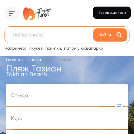
Путеводитель
Найти
Например:
пхукет
пхи-пхи
патонг
аквапарки
>
>
Главная
Пляжи
Пляж Тахиан
Пляж Тахиан
Takhian Beach