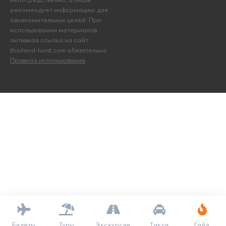
рекомендует информацию для
ознакомительных целей. При
использовании материалов
активная ссылка на сайт
thailand-turist.com обязательна.
Правила использования
Билеты
Туры
Экскурсии
Такси
Гайд