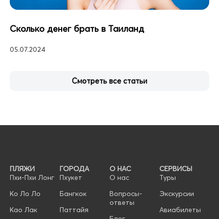
Сколько денег брать в Таиланд
05.07.2024
Смотреть все статьи
ПЛЯЖИ
ГОРОДА
О НАС
СЕРВИСЫ
Пхи-Пхи Лонг
Пхукет
О нас
Туры
Ко Ло Ло
Бангкок
Вопросы-
Экскурсии
ответы
Као Лак
Паттайя
Авиабилеты
Блог