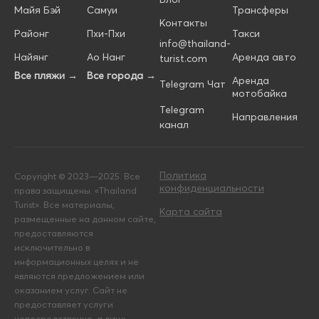
Майя Бэй
Самуи
Трансферы
Контакты
Районг
Пхи-Пхи
Такси
info@thailand-
Найянг
Ао Нанг
Аренда авто
turist.com
Все пляжи →
Все города →
Аренда
Telegram Чат
мотобайка
Telegram
Направления
канал
Политика
Copyright © 2023—2025. Все
конфиденциальности
права защищены. «Thailand
Turist». Все материалы,
Карта сайта
размещенные на данном сайте,
предоставляются
исключительно в
информационных целях и не
являются предложением или
оказанием услуг. Сайт не
предоставляет услуги
непосредственно, а лишь