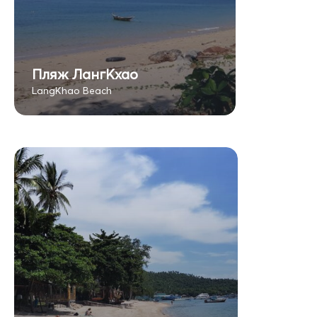
Пляж ЛангКхао
LangKhao Beach