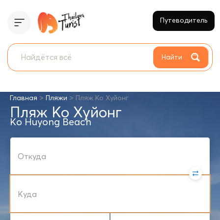
Путеводитель
Найти
>
>
Главная
Пляжи
Пляж Ко Хуйонг
Пляж Ко Хуйонг
Ko Huyong Beach