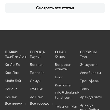
Смотреть все статьи
ПЛЯЖИ
ГОРОДА
О НАС
СЕРВИСЫ
Пхи-Пхи Лонг
Пхукет
О нас
Туры
Ко Ло Ло
Бангкок
Вопросы-
Экскурсии
ответы
Као Лак
Паттайя
Авиабилеты
Блог
Майя Бэй
Самуи
Трансферы
Контакты
Районг
Пхи-Пхи
Такси
info@thailand-
Найянг
Ао Нанг
Аренда авто
turist.com
Все пляжи →
Все города →
Аренда
Telegram Чат
мотобайка