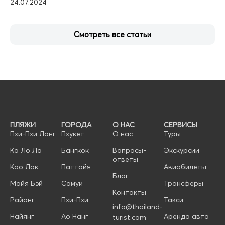
Смотреть все статьи
ПЛЯЖИ
ГОРОДА
О НАС
СЕРВИСЫ
Пхи-Пхи Лонг
Пхукет
О нас
Туры
Ко Ло Ло
Бангкок
Вопросы-
Экскурсии
ответы
Као Лак
Паттайя
Авиабилеты
Блог
Майя Бэй
Самуи
Трансферы
Контакты
Районг
Пхи-Пхи
Такси
info@thailand-
Найянг
Ао Нанг
Аренда авто
turist.com