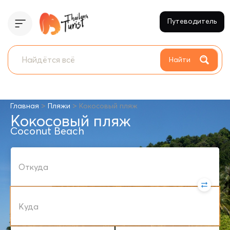
Путеводитель
Найти
>
>
Главная
Пляжи
Кокосовый пляж
Кокосовый пляж
Coconut Beach