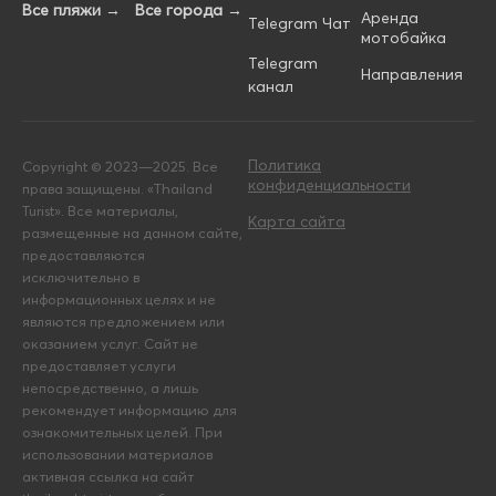
Все пляжи →
Все города →
Аренда
Telegram Чат
мотобайка
Telegram
Направления
канал
Политика
Copyright © 2023—2025. Все
конфиденциальности
права защищены. «Thailand
Turist». Все материалы,
Карта сайта
размещенные на данном сайте,
предоставляются
исключительно в
информационных целях и не
являются предложением или
оказанием услуг. Сайт не
предоставляет услуги
непосредственно, а лишь
рекомендует информацию для
ознакомительных целей. При
использовании материалов
активная ссылка на сайт
thailand-turist.com обязательна.