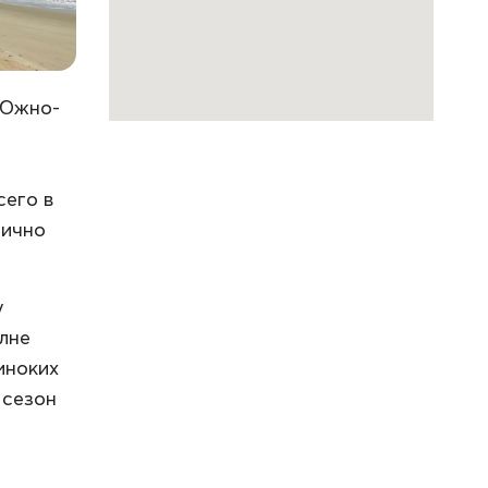
 Южно-
сего в
тично
у
олне
иноких
 сезон