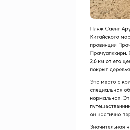
Пляж Саенг Ару
Китайского мор
провинции Прач
Прачуапкхири. 
2,6 км от его 
покрыт деревья
Это место с кр
специальная об
нормальная. Эт
путешественник
он частично пе
Значительная ч