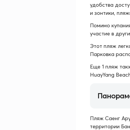
удобства досту
и зонтики, пляж
Помимо купания
участие в друг
Этот пляж легк
Парковка распо
Еще 1 пляж так
HuayYang Beach 
Панорам
Пляж Саенг Ару
территории Бан