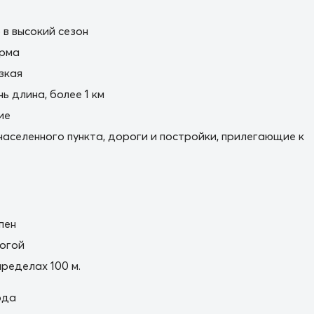
в высокий сезон
орма
зкая
ь длина, более 1 км
ие
населенного пункта, дороги и постройки, прилегающие к
пен
огой
пределах 100 м.
ода