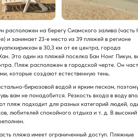
н расположен на берегу Сиамского залива (часть
я) и занимает 23-е место из 39 пляжей в регионе
уапкхирикхан в 30,3 км от ее центра, города
Хан. Это один из пляжей поселка Бан Нонг Пикун, в
центра. Пляж расположен в городской черте. Он час
ми, которые создают естественную тень.
истально-бирюзовой водой и ярким песком, поэтом
увь вам не понадобится. Резкость входа в воду вп
от пляж подходит для разных категорий людей, од
ов, любителей спокойного отдыха и т. д. В высокий
реполнен.
асть пляжа имеет ограниченный доступ. Пляжные