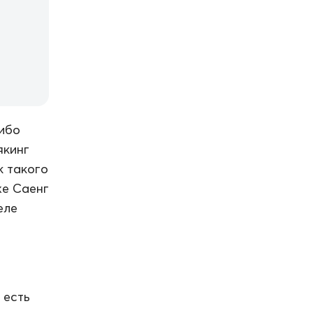
либо
якинг
к такого
же Саенг
еле
 есть