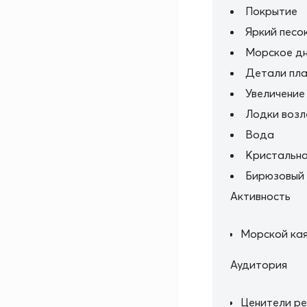
Покрытие
Яркий песо
Морское д
Детали пла
Увеличение
Лодки возл
Вода
Кристальна
Бирюзовый
Активность
Морской кая
Аудитория
Ценители р