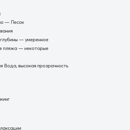
к
но — Песок
вания
 глубины — умеренное
е пляжа — некоторые
я Вода, высокая прозрачность
кинг
елаксации