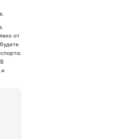
в.
,
леко от
 будете
нспорта.
 В
 и