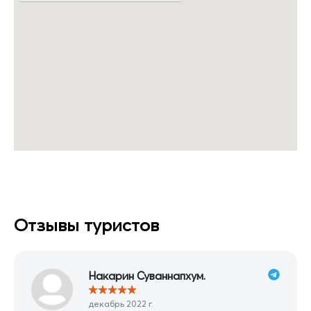
Отзывы туристов
Накарин Суваннапхум.
★
★
★
★
★
декабрь 2022 г.