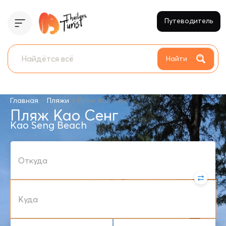
Путеводитель
Найти
>
>
Главная
Пляжи
Пляж Као Сенг
Пляж Као Сенг
Kao Seng Beach