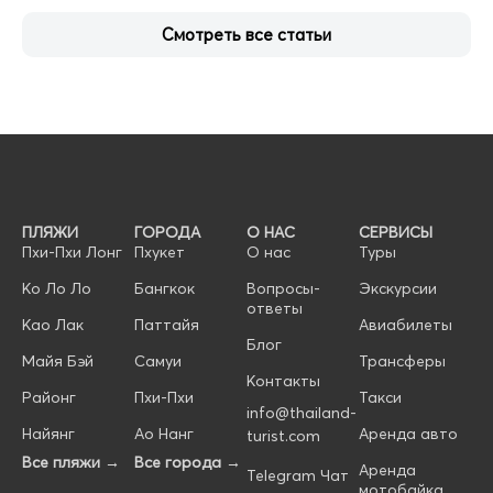
Смотреть все статьи
ПЛЯЖИ
ГОРОДА
О НАС
СЕРВИСЫ
Пхи-Пхи Лонг
Пхукет
О нас
Туры
Ко Ло Ло
Бангкок
Вопросы-
Экскурсии
ответы
Као Лак
Паттайя
Авиабилеты
Блог
Майя Бэй
Самуи
Трансферы
Контакты
Районг
Пхи-Пхи
Такси
info@thailand-
Найянг
Ао Нанг
Аренда авто
turist.com
Все пляжи →
Все города →
Аренда
Telegram Чат
мотобайка