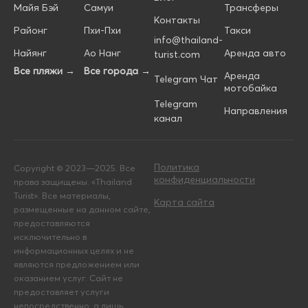
Майя Бэй
Самуи
Трансферы
Контакты
Районг
Пхи-Пхи
Такси
info@thailand-
Найянг
Ао Нанг
Аренда авто
turist.com
Все пляжи →
Все города →
Аренда
Telegram Чат
мотобайка
Telegram
Направления
канал
Политика
Copyright © 2023—2025. Все
конфиденциальности
права защищены. «Thailand
Turist». Все материалы,
Карта сайта
размещенные на данном сайте,
предоставляются
исключительно в
информационных целях и не
являются предложением или
оказанием услуг. Сайт не
предоставляет услуги
непосредственно, а лишь