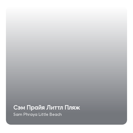
Сэм Прайя Литтл Пляж
Sam Phraya Little Beach