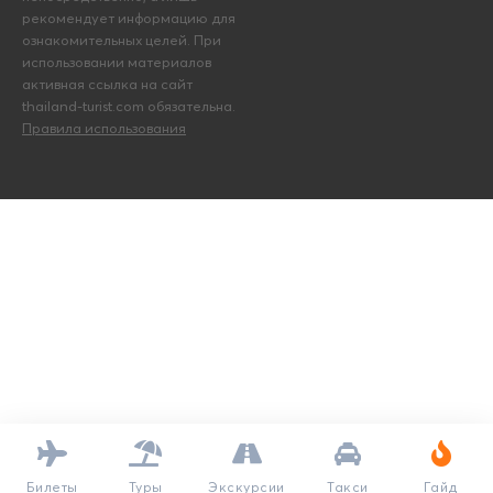
рекомендует информацию для
ознакомительных целей. При
использовании материалов
активная ссылка на сайт
thailand-turist.com обязательна.
Правила использования
Билеты
Туры
Экскурсии
Такси
Гайд