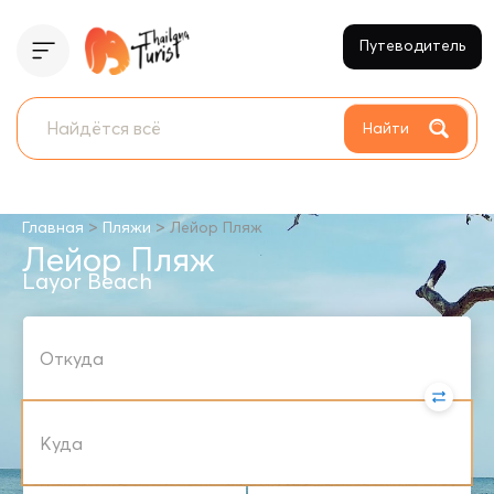
Путеводитель
Найти
>
>
Главная
Пляжи
Лейор Пляж
Лейор Пляж
Layor Beach